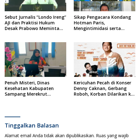
Sebut Jurnalis “Londo Ireng”
Sikap Pengacara Kondang
AJI dan Praktisi Hukum
Hotman Paris,
Desak Prabowo Meminta
Mengintimidasi serta
Maaf !!
Menilai Rendah Wartawan
Ketua PWI Kabupaten
Sampang Angkat Bicara
Penuh Misteri, Dinas
Kericuhan Pecah di Konser
Kesehatan Kabupaten
Denny Caknan, Gerbang
Sampang Merekrut
Roboh, Korban Dilarikan ke
Ponkesdes
RSUD Dr. Soewandhi
Tinggalkan Balasan
Alamat email Anda tidak akan dipublikasikan.
Ruas yang wajib