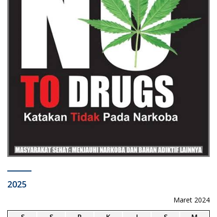
2025
Maret 2024
S
S
R
K
J
S
M