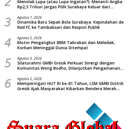
2
Menolak Lupa (atau Lupa Ingatan?): Menanti Angka
Rp2,3 Triliun Jargas PGN Surabaya Keluar dari
Labirin Penyelidikan
3
Agustus 7, 2026
Dinamika Baru Sepak Bola Surabaya: Kepindahan de
Red FC ke Tambaksari dan Respon Publik
4
Agustus 5, 2026
Motor Pengangkut BBM Tabrakan dan Meledak,
Korban Meninggal Dunia Ditempat
5
Agustus 5, 2026
Silaturahmi GMBI Gresik Perkuat Sinergi dengan
Komunitas Wong Bodho, Dilanjutkan Pengamanan
Konser Reggae Vespa Menjelang Acara Sunatan
6
Massal dan Santunan Anak Yatim
Agustus 2, 2026
Memperingati HUT RI ke-81 Tahun, LSM GMBI Distrik
Gresik Ajak Masyarakat Kibarkan Bendera Merah
Putih