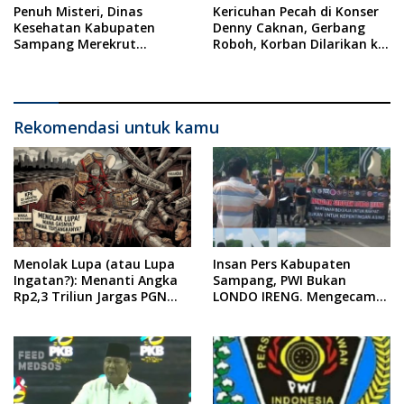
Penuh Misteri, Dinas
Kericuhan Pecah di Konser
Kesehatan Kabupaten
Denny Caknan, Gerbang
Sampang Merekrut
Roboh, Korban Dilarikan ke
Ponkesdes
RSUD Dr. Soewandhi
Rekomendasi untuk kamu
Menolak Lupa (atau Lupa
Insan Pers Kabupaten
Ingatan?): Menanti Angka
Sampang, PWI Bukan
Rp2,3 Triliun Jargas PGN
LONDO IRENG. Mengecam
Surabaya Keluar dari
Keras Tindakan yang
Labirin Penyelidikan
Dilakukan oleh Presiden
Republik Indonesia