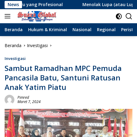
Langsung
g Profesional
News
Menolak Lupa (atau Lupa Ingatan?): Mena
ke
konten
Beranda
Hukum & Kriminal
Nasional
Regional
Peristi
Beranda
Investigasi
Investigasi
Sambut Ramadhan MPC Pemuda
Pancasila Batu, Santuni Ratusan
Anak Yatim Piatu
Pimred
Maret 7, 2024