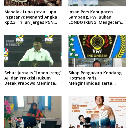
Menolak Lupa (atau Lupa
Insan Pers Kabupaten
Ingatan?): Menanti Angka
Sampang, PWI Bukan
Rp2,3 Triliun Jargas PGN
LONDO IRENG. Mengecam
Surabaya Keluar dari
Keras Tindakan yang
Labirin Penyelidikan
Dilakukan oleh Presiden
Republik Indonesia
Sebut Jurnalis “Londo Ireng”
Sikap Pengacara Kondang
AJI dan Praktisi Hukum
Hotman Paris,
Desak Prabowo Meminta
Mengintimidasi serta
Maaf !!
Menilai Rendah Wartawan
Ketua PWI Kabupaten
Sampang Angkat Bicara