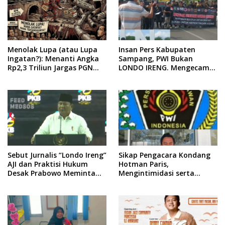
Menolak Lupa (atau Lupa
Insan Pers Kabupaten
Ingatan?): Menanti Angka
Sampang, PWI Bukan
Rp2,3 Triliun Jargas PGN
LONDO IRENG. Mengecam
Surabaya Keluar dari
Keras Tindakan yang
Labirin Penyelidikan
Dilakukan oleh Presiden
Republik Indonesia
Sebut Jurnalis “Londo Ireng”
Sikap Pengacara Kondang
AJI dan Praktisi Hukum
Hotman Paris,
Desak Prabowo Meminta
Mengintimidasi serta
Maaf !!
Menilai Rendah Wartawan
Ketua PWI Kabupaten
Sampang Angkat Bicara