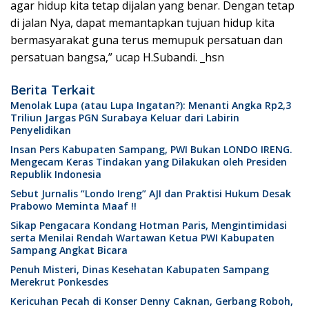
agar hidup kita tetap dijalan yang benar. Dengan tetap
di jalan Nya, dapat memantapkan tujuan hidup kita
bermasyarakat guna terus memupuk persatuan dan
persatuan bangsa,” ucap H.Subandi. _hsn
Berita Terkait
Menolak Lupa (atau Lupa Ingatan?): Menanti Angka Rp2,3
Triliun Jargas PGN Surabaya Keluar dari Labirin
Penyelidikan
Insan Pers Kabupaten Sampang, PWI Bukan LONDO IRENG.
Mengecam Keras Tindakan yang Dilakukan oleh Presiden
Republik Indonesia
Sebut Jurnalis “Londo Ireng” AJI dan Praktisi Hukum Desak
Prabowo Meminta Maaf !!
Sikap Pengacara Kondang Hotman Paris, Mengintimidasi
serta Menilai Rendah Wartawan Ketua PWI Kabupaten
Sampang Angkat Bicara
Penuh Misteri, Dinas Kesehatan Kabupaten Sampang
Merekrut Ponkesdes
Kericuhan Pecah di Konser Denny Caknan, Gerbang Roboh,