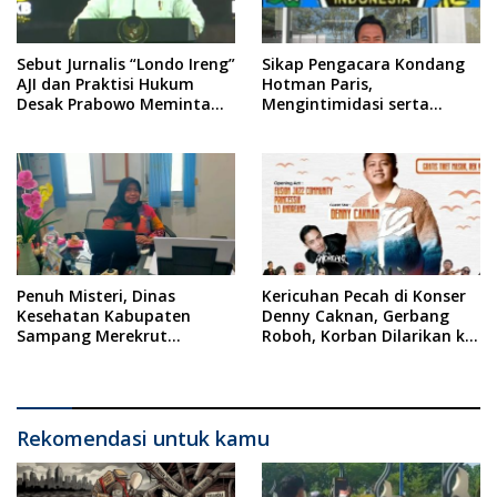
Sebut Jurnalis “Londo Ireng”
Sikap Pengacara Kondang
AJI dan Praktisi Hukum
Hotman Paris,
Desak Prabowo Meminta
Mengintimidasi serta
Maaf !!
Menilai Rendah Wartawan
Ketua PWI Kabupaten
Sampang Angkat Bicara
Penuh Misteri, Dinas
Kericuhan Pecah di Konser
Kesehatan Kabupaten
Denny Caknan, Gerbang
Sampang Merekrut
Roboh, Korban Dilarikan ke
Ponkesdes
RSUD Dr. Soewandhi
Rekomendasi untuk kamu