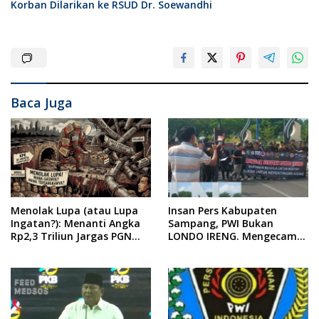
Korban Dilarikan ke RSUD Dr. Soewandhi
Baca Juga
Menolak Lupa (atau Lupa
Insan Pers Kabupaten
Ingatan?): Menanti Angka
Sampang, PWI Bukan
Rp2,3 Triliun Jargas PGN
LONDO IRENG. Mengecam
Surabaya Keluar dari
Keras Tindakan yang
Labirin Penyelidikan
Dilakukan oleh Presiden
Republik Indonesia