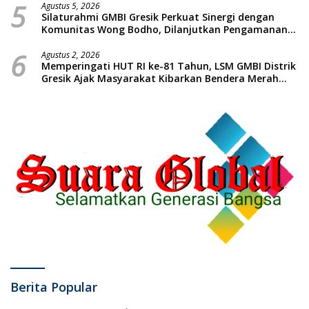
5
Agustus 5, 2026
Silaturahmi GMBI Gresik Perkuat Sinergi dengan
Komunitas Wong Bodho, Dilanjutkan Pengamanan
Konser Reggae Vespa Menjelang Acara Sunatan
6
Massal dan Santunan Anak Yatim
Agustus 2, 2026
Memperingati HUT RI ke-81 Tahun, LSM GMBI Distrik
Gresik Ajak Masyarakat Kibarkan Bendera Merah
Putih
Berita Popular