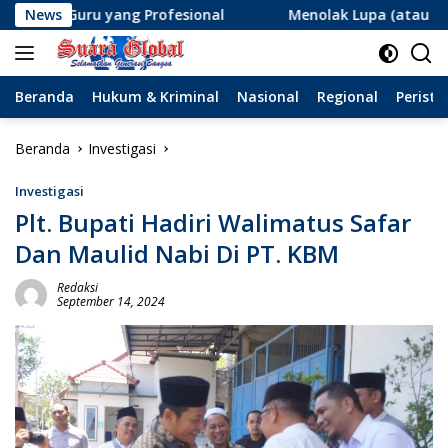
Langsung
 Profesional
News
Menolak Lupa (atau Lupa Ingatan?): Menan
ke
konten
Beranda
Hukum & Kriminal
Nasional
Regional
Peristi
Beranda
Investigasi
Investigasi
Plt. Bupati Hadiri Walimatus Safar
Dan Maulid Nabi Di PT. KBM
Redaksi
September 14, 2024