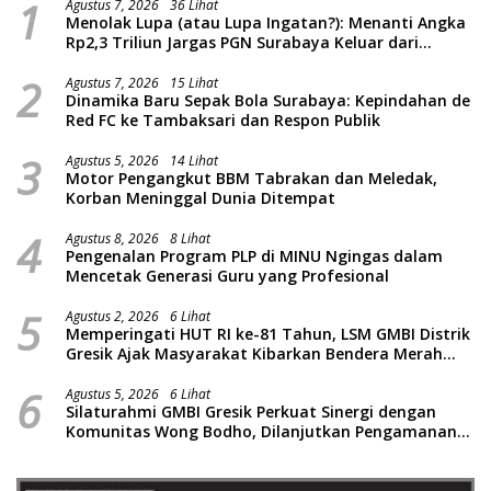
1
Agustus 7, 2026
36 Lihat
Menolak Lupa (atau Lupa Ingatan?): Menanti Angka
Rp2,3 Triliun Jargas PGN Surabaya Keluar dari
Labirin Penyelidikan
2
Agustus 7, 2026
15 Lihat
Dinamika Baru Sepak Bola Surabaya: Kepindahan de
Red FC ke Tambaksari dan Respon Publik
3
Agustus 5, 2026
14 Lihat
Motor Pengangkut BBM Tabrakan dan Meledak,
Korban Meninggal Dunia Ditempat
4
Agustus 8, 2026
8 Lihat
Pengenalan Program PLP di MINU Ngingas dalam
Mencetak Generasi Guru yang Profesional
5
Agustus 2, 2026
6 Lihat
Memperingati HUT RI ke-81 Tahun, LSM GMBI Distrik
Gresik Ajak Masyarakat Kibarkan Bendera Merah
Putih
6
Agustus 5, 2026
6 Lihat
Silaturahmi GMBI Gresik Perkuat Sinergi dengan
Komunitas Wong Bodho, Dilanjutkan Pengamanan
Konser Reggae Vespa Menjelang Acara Sunatan
Massal dan Santunan Anak Yatim