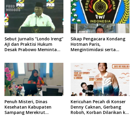
Republik Indonesia
Sebut Jurnalis “Londo Ireng”
Sikap Pengacara Kondang
AJI dan Praktisi Hukum
Hotman Paris,
Desak Prabowo Meminta
Mengintimidasi serta
Maaf !!
Menilai Rendah Wartawan
Ketua PWI Kabupaten
Sampang Angkat Bicara
Penuh Misteri, Dinas
Kericuhan Pecah di Konser
Kesehatan Kabupaten
Denny Caknan, Gerbang
Sampang Merekrut
Roboh, Korban Dilarikan ke
Ponkesdes
RSUD Dr. Soewandhi