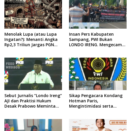
Menolak Lupa (atau Lupa
Insan Pers Kabupaten
Ingatan?): Menanti Angka
Sampang, PWI Bukan
Rp2,3 Triliun Jargas PGN
LONDO IRENG. Mengecam
Surabaya Keluar dari
Keras Tindakan yang
Labirin Penyelidikan
Dilakukan oleh Presiden
Republik Indonesia
Sebut Jurnalis “Londo Ireng”
Sikap Pengacara Kondang
AJI dan Praktisi Hukum
Hotman Paris,
Desak Prabowo Meminta
Mengintimidasi serta
Maaf !!
Menilai Rendah Wartawan
Ketua PWI Kabupaten
Sampang Angkat Bicara