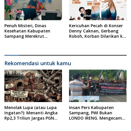
Penuh Misteri, Dinas
Kericuhan Pecah di Konser
Kesehatan Kabupaten
Denny Caknan, Gerbang
Sampang Merekrut
Roboh, Korban Dilarikan ke
Ponkesdes
RSUD Dr. Soewandhi
Rekomendasi untuk kamu
Menolak Lupa (atau Lupa
Insan Pers Kabupaten
Ingatan?): Menanti Angka
Sampang, PWI Bukan
Rp2,3 Triliun Jargas PGN
LONDO IRENG. Mengecam
Surabaya Keluar dari
Keras Tindakan yang
Labirin Penyelidikan
Dilakukan oleh Presiden