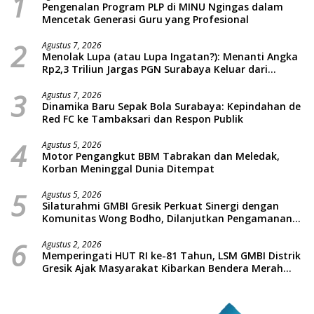
1
Pengenalan Program PLP di MINU Ngingas dalam
Mencetak Generasi Guru yang Profesional
2
Agustus 7, 2026
Menolak Lupa (atau Lupa Ingatan?): Menanti Angka
Rp2,3 Triliun Jargas PGN Surabaya Keluar dari
Labirin Penyelidikan
3
Agustus 7, 2026
Dinamika Baru Sepak Bola Surabaya: Kepindahan de
Red FC ke Tambaksari dan Respon Publik
4
Agustus 5, 2026
Motor Pengangkut BBM Tabrakan dan Meledak,
Korban Meninggal Dunia Ditempat
5
Agustus 5, 2026
Silaturahmi GMBI Gresik Perkuat Sinergi dengan
Komunitas Wong Bodho, Dilanjutkan Pengamanan
Konser Reggae Vespa Menjelang Acara Sunatan
6
Massal dan Santunan Anak Yatim
Agustus 2, 2026
Memperingati HUT RI ke-81 Tahun, LSM GMBI Distrik
Gresik Ajak Masyarakat Kibarkan Bendera Merah
Putih