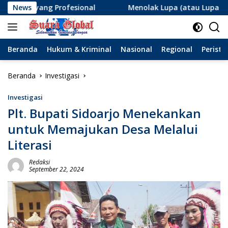
Langsung
ofesional
News
Menolak Lupa (atau Lupa Ingatan?): Menanti A
ke
konten
Beranda
Hukum & Kriminal
Nasional
Regional
Peristi
Beranda
Investigasi
Investigasi
Plt. Bupati Sidoarjo Menekankan
untuk Memajukan Desa Melalui
Literasi
Redaksi
September 22, 2024