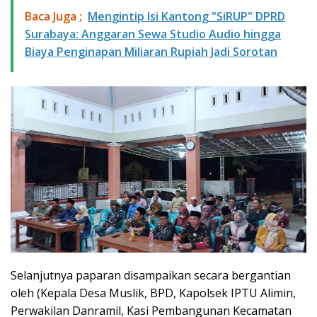
Baca Juga ;
​Mengintip Isi Kantong "SiRUP" DPRD
Surabaya: Anggaran Sewa Studio Audio hingga
Biaya Penginapan Miliaran Rupiah Jadi Sorotan
Selanjutnya paparan disampaikan secara bergantian
oleh (Kepala Desa Muslik, BPD, Kapolsek IPTU Alimin,
Perwakilan Danramil, Kasi Pembangunan Kecamatan