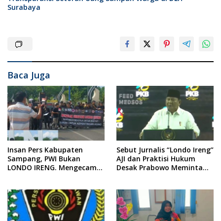
Surabaya
Baca Juga
Insan Pers Kabupaten
Sebut Jurnalis “Londo Ireng”
Sampang, PWI Bukan
AJI dan Praktisi Hukum
LONDO IRENG. Mengecam
Desak Prabowo Meminta
Keras Tindakan yang
Maaf !!
Dilakukan oleh Presiden
Republik Indonesia