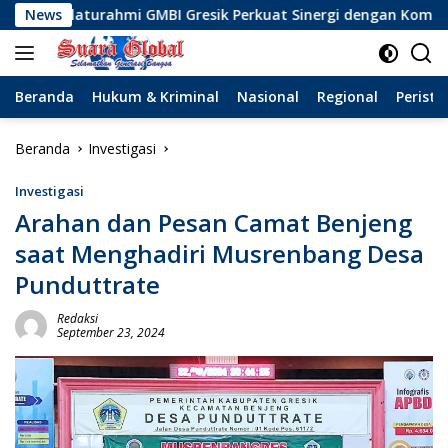
Langsung
mi GMBI Gresik Perkuat Sinergi dengan Komunitas Wong Bodho,
News
ke
konten
Beranda
Hukum & Kriminal
Nasional
Regional
Peristi
Beranda
Investigasi
Investigasi
Arahan dan Pesan Camat Benjeng
saat Menghadiri Musrenbang Desa
Punduttrate
Redaksi
September 23, 2024