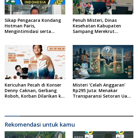
Sikap Pengacara Kondang
Penuh Misteri, Dinas
Hotman Paris,
Kesehatan Kabupaten
Mengintimidasi serta
Sampang Merekrut
Menilai Rendah Wartawan
Ponkesdes
Ketua PWI Kabupaten
Sampang Angkat Bicara
Kericuhan Pecah di Konser
Misteri ‘Celah Anggaran’
Denny Caknan, Gerbang
Rp295 Juta: Menakar
Roboh, Korban Dilarikan ke
Transparansi Setoran Uang
RSUD Dr. Soewandhi
Sampah Warga di DLH
Surabaya
Rekomendasi untuk kamu