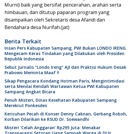
Murni) baik yang bersifat pencerahan, arahan serta
himbauan, dan ditutup paparan program yang
disampaikan oleh Sekretaris desa Afandi dan
Bendahara desa Nurifah.(jat)
Berita Terkait
Insan Pers Kabupaten Sampang, PWI Bukan LONDO IRENG.
Mengecam Keras Tindakan yang Dilakukan oleh Presiden
Republik Indonesia
Sebut Jurnalis “Londo Ireng” AJI dan Praktisi Hukum Desak
Prabowo Meminta Maaf !!
Sikap Pengacara Kondang Hotman Paris, Mengintimidasi
serta Menilai Rendah Wartawan Ketua PWI Kabupaten
Sampang Angkat Bicara
Penuh Misteri, Dinas Kesehatan Kabupaten Sampang
Merekrut Ponkesdes
Kericuhan Pecah di Konser Denny Caknan, Gerbang Roboh,
Korban Dilarikan ke RSUD Dr. Soewandhi
Misteri ‘Celah Anggaran’ Rp295 Juta: Menakar
Transparansi Setoran Uang Sampah Warga di DLH