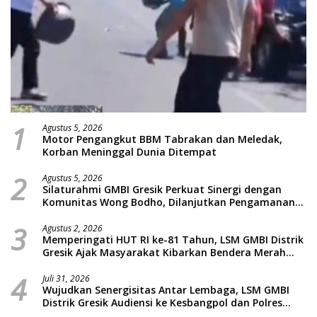
1
Agustus 5, 2026
Motor Pengangkut BBM Tabrakan dan Meledak,
Korban Meninggal Dunia Ditempat
2
Agustus 5, 2026
Silaturahmi GMBI Gresik Perkuat Sinergi dengan
Komunitas Wong Bodho, Dilanjutkan Pengamanan
Konser Reggae Vespa Menjelang Acara Sunatan
3
Massal dan Santunan Anak Yatim
Agustus 2, 2026
Memperingati HUT RI ke-81 Tahun, LSM GMBI Distrik
Gresik Ajak Masyarakat Kibarkan Bendera Merah
Putih
4
Juli 31, 2026
Wujudkan Senergisitas Antar Lembaga, LSM GMBI
Distrik Gresik Audiensi ke Kesbangpol dan Polres
Gresik Dilanjutkan Giat Sosial Santunan Anak Yatim