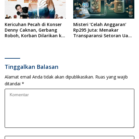
Kericuhan Pecah di Konser
Misteri ‘Celah Anggaran’
Denny Caknan, Gerbang
Rp295 Juta: Menakar
Roboh, Korban Dilarikan ke
Transparansi Setoran Uang
RSUD Dr. Soewandhi
Sampah Warga di DLH
Surabaya
Tinggalkan Balasan
Alamat email Anda tidak akan dipublikasikan.
Ruas yang wajib
ditandai
*