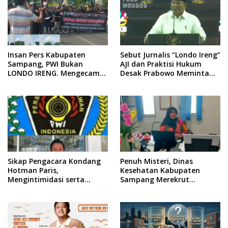
Insan Pers Kabupaten
Sebut Jurnalis “Londo Ireng”
Sampang, PWI Bukan
AJI dan Praktisi Hukum
LONDO IRENG. Mengecam
Desak Prabowo Meminta
Keras Tindakan yang
Maaf !!
Dilakukan oleh Presiden
Republik Indonesia
Sikap Pengacara Kondang
Penuh Misteri, Dinas
Hotman Paris,
Kesehatan Kabupaten
Mengintimidasi serta
Sampang Merekrut
Menilai Rendah Wartawan
Ponkesdes
Ketua PWI Kabupaten
Sampang Angkat Bicara