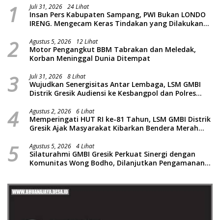
1
Juli 31, 2026
24 Lihat
Insan Pers Kabupaten Sampang, PWI Bukan LONDO
IRENG. Mengecam Keras Tindakan yang Dilakukan
oleh Presiden Republik Indonesia
2
Agustus 5, 2026
12 Lihat
Motor Pengangkut BBM Tabrakan dan Meledak,
Korban Meninggal Dunia Ditempat
3
Juli 31, 2026
8 Lihat
Wujudkan Senergisitas Antar Lembaga, LSM GMBI
Distrik Gresik Audiensi ke Kesbangpol dan Polres
Gresik Dilanjutkan Giat Sosial Santunan Anak Yatim
4
Piatu
Agustus 2, 2026
6 Lihat
Memperingati HUT RI ke-81 Tahun, LSM GMBI Distrik
Gresik Ajak Masyarakat Kibarkan Bendera Merah
Putih
5
Agustus 5, 2026
4 Lihat
Silaturahmi GMBI Gresik Perkuat Sinergi dengan
Komunitas Wong Bodho, Dilanjutkan Pengamanan
Konser Reggae Vespa Menjelang Acara Sunatan
Massal dan Santunan Anak Yatim