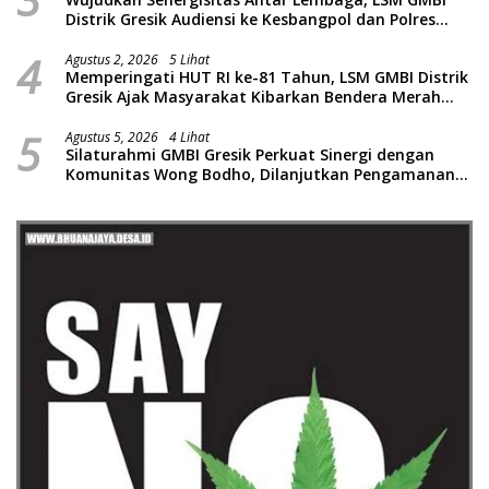
Distrik Gresik Audiensi ke Kesbangpol dan Polres
Gresik Dilanjutkan Giat Sosial Santunan Anak Yatim
4
Piatu
Agustus 2, 2026
5 Lihat
Memperingati HUT RI ke-81 Tahun, LSM GMBI Distrik
Gresik Ajak Masyarakat Kibarkan Bendera Merah
Putih
5
Agustus 5, 2026
4 Lihat
Silaturahmi GMBI Gresik Perkuat Sinergi dengan
Komunitas Wong Bodho, Dilanjutkan Pengamanan
Konser Reggae Vespa Menjelang Acara Sunatan
Massal dan Santunan Anak Yatim