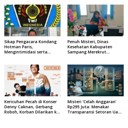
Dilakukan oleh Presiden
Republik Indonesia
Sikap Pengacara Kondang
Penuh Misteri, Dinas
Hotman Paris,
Kesehatan Kabupaten
Mengintimidasi serta
Sampang Merekrut
Menilai Rendah Wartawan
Ponkesdes
Ketua PWI Kabupaten
Sampang Angkat Bicara
Kericuhan Pecah di Konser
Misteri ‘Celah Anggaran’
Denny Caknan, Gerbang
Rp295 Juta: Menakar
Roboh, Korban Dilarikan ke
Transparansi Setoran Uang
RSUD Dr. Soewandhi
Sampah Warga di DLH
Surabaya