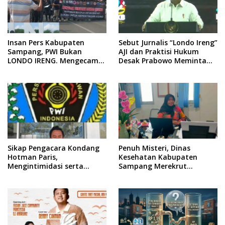
Insan Pers Kabupaten
Sebut Jurnalis “Londo Ireng”
Sampang, PWI Bukan
AJI dan Praktisi Hukum
LONDO IRENG. Mengecam
Desak Prabowo Meminta
Keras Tindakan yang
Maaf !!
Dilakukan oleh Presiden
Republik Indonesia
Sikap Pengacara Kondang
Penuh Misteri, Dinas
Hotman Paris,
Kesehatan Kabupaten
Mengintimidasi serta
Sampang Merekrut
Menilai Rendah Wartawan
Ponkesdes
Ketua PWI Kabupaten
Sampang Angkat Bicara