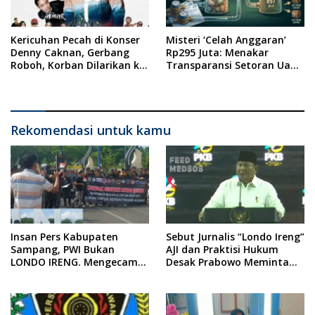
Kericuhan Pecah di Konser
Misteri ‘Celah Anggaran’
Denny Caknan, Gerbang
Rp295 Juta: Menakar
Roboh, Korban Dilarikan ke
Transparansi Setoran Uang
RSUD Dr. Soewandhi
Sampah Warga di DLH
Surabaya
Rekomendasi untuk kamu
Insan Pers Kabupaten
Sebut Jurnalis “Londo Ireng”
Sampang, PWI Bukan
AJI dan Praktisi Hukum
LONDO IRENG. Mengecam
Desak Prabowo Meminta
Keras Tindakan yang
Maaf !!
Dilakukan oleh Presiden
Republik Indonesia