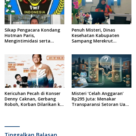
Sikap Pengacara Kondang
Penuh Misteri, Dinas
Hotman Paris,
Kesehatan Kabupaten
Mengintimidasi serta
Sampang Merekrut
Menilai Rendah Wartawan
Ponkesdes
Ketua PWI Kabupaten
Sampang Angkat Bicara
Kericuhan Pecah di Konser
Misteri ‘Celah Anggaran’
Denny Caknan, Gerbang
Rp295 Juta: Menakar
Roboh, Korban Dilarikan ke
Transparansi Setoran Uang
RSUD Dr. Soewandhi
Sampah Warga di DLH
Surabaya
Tinggalkan Balasan