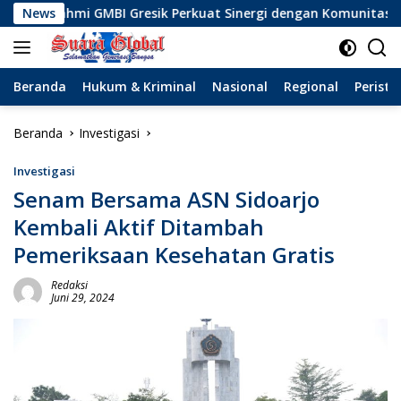
Langsung
k Perkuat Sinergi dengan Komunitas Wong Bodho, Dilanjutkan
News
ke
konten
Beranda
Hukum & Kriminal
Nasional
Regional
Peristi
Beranda
Investigasi
Investigasi
Senam Bersama ASN Sidoarjo
Kembali Aktif Ditambah
Pemeriksaan Kesehatan Gratis
Redaksi
Juni 29, 2024