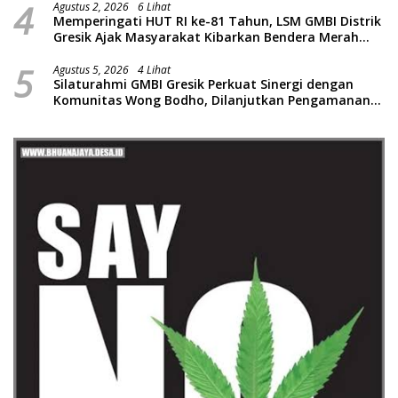
4
Piatu
Agustus 2, 2026
6 Lihat
Memperingati HUT RI ke-81 Tahun, LSM GMBI Distrik
Gresik Ajak Masyarakat Kibarkan Bendera Merah
Putih
5
Agustus 5, 2026
4 Lihat
Silaturahmi GMBI Gresik Perkuat Sinergi dengan
Komunitas Wong Bodho, Dilanjutkan Pengamanan
Konser Reggae Vespa Menjelang Acara Sunatan
Massal dan Santunan Anak Yatim