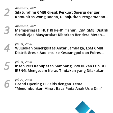
2
Agustus 5, 2026
Silaturahmi GMBI Gresik Perkuat Sinergi dengan
Komunitas Wong Bodho, Dilanjutkan Pengamanan
Konser Reggae Vespa Menjelang Acara Sunatan
3
Massal dan Santunan Anak Yatim
Agustus 2, 2026
Memperingati HUT RI ke-81 Tahun, LSM GMBI Distrik
Gresik Ajak Masyarakat Kibarkan Bendera Merah
Putih
4
Juli 31, 2026
Wujudkan Senergisitas Antar Lembaga, LSM GMBI
Distrik Gresik Audiensi ke Kesbangpol dan Polres
Gresik Dilanjutkan Giat Sosial Santunan Anak Yatim
5
Piatu
Juli 31, 2026
Insan Pers Kabupaten Sampang, PWI Bukan LONDO
IRENG. Mengecam Keras Tindakan yang Dilakukan
oleh Presiden Republik Indonesia
6
Juli 27, 2026
Grand Opening FLP Kids dengan Tema
“Menumbuhkan Minat Baca Pada Anak Usia Dini”