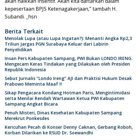
akan naikkan insentif. Akan kita daftarkan dalam
kepesertaan BPJS Ketenagakerjaan,” tambah H.
Subandi. _hsn
Berita Terkait
Menolak Lupa (atau Lupa Ingatan?): Menanti Angka Rp2,3
Triliun Jargas PGN Surabaya Keluar dari Labirin
Penyelidikan
Insan Pers Kabupaten Sampang, PWI Bukan LONDO IRENG.
Mengecam Keras Tindakan yang Dilakukan oleh Presiden
Republik Indonesia
Sebut Jurnalis “Londo Ireng” AJI dan Praktisi Hukum Desak
Prabowo Meminta Maaf !!
Sikap Pengacara Kondang Hotman Paris, Mengintimidasi
serta Menilai Rendah Wartawan Ketua PWI Kabupaten
Sampang Angkat Bicara
Penuh Misteri, Dinas Kesehatan Kabupaten Sampang
Merekrut Ponkesdes
Kericuhan Pecah di Konser Denny Caknan, Gerbang Roboh,
Korban Dilarikan ke RSUD Dr. Soewandhi