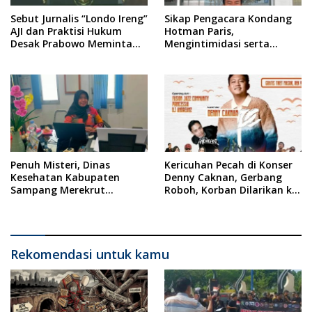
Sebut Jurnalis “Londo Ireng”
Sikap Pengacara Kondang
AJI dan Praktisi Hukum
Hotman Paris,
Desak Prabowo Meminta
Mengintimidasi serta
Maaf !!
Menilai Rendah Wartawan
Ketua PWI Kabupaten
Sampang Angkat Bicara
Penuh Misteri, Dinas
Kericuhan Pecah di Konser
Kesehatan Kabupaten
Denny Caknan, Gerbang
Sampang Merekrut
Roboh, Korban Dilarikan ke
Ponkesdes
RSUD Dr. Soewandhi
Rekomendasi untuk kamu