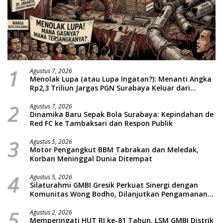
1
Agustus 7, 2026
Menolak Lupa (atau Lupa Ingatan?): Menanti Angka
Rp2,3 Triliun Jargas PGN Surabaya Keluar dari
Labirin Penyelidikan
2
Agustus 7, 2026
Dinamika Baru Sepak Bola Surabaya: Kepindahan de
Red FC ke Tambaksari dan Respon Publik
3
Agustus 5, 2026
Motor Pengangkut BBM Tabrakan dan Meledak,
Korban Meninggal Dunia Ditempat
4
Agustus 5, 2026
Silaturahmi GMBI Gresik Perkuat Sinergi dengan
Komunitas Wong Bodho, Dilanjutkan Pengamanan
Konser Reggae Vespa Menjelang Acara Sunatan
5
Massal dan Santunan Anak Yatim
Agustus 2, 2026
Memperingati HUT RI ke-81 Tahun, LSM GMBI Distrik