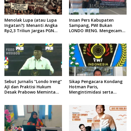
Menolak Lupa (atau Lupa
Insan Pers Kabupaten
Ingatan?): Menanti Angka
Sampang, PWI Bukan
Rp2,3 Triliun Jargas PGN
LONDO IRENG. Mengecam
Surabaya Keluar dari
Keras Tindakan yang
Labirin Penyelidikan
Dilakukan oleh Presiden
Republik Indonesia
Sebut Jurnalis “Londo Ireng”
Sikap Pengacara Kondang
AJI dan Praktisi Hukum
Hotman Paris,
Desak Prabowo Meminta
Mengintimidasi serta
Maaf !!
Menilai Rendah Wartawan
Ketua PWI Kabupaten
Sampang Angkat Bicara