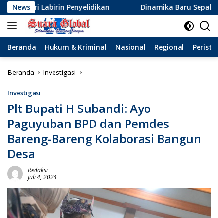
Langsung
elidikan
News
Dinamika Baru Sepak Bola Surabaya: Kepindah
ke
konten
Beranda
Hukum & Kriminal
Nasional
Regional
Peristi
Beranda
Investigasi
Investigasi
Plt Bupati H Subandi: Ayo
Paguyuban BPD dan Pemdes
Bareng-Bareng Kolaborasi Bangun
Desa
Redaksi
Juli 4, 2024