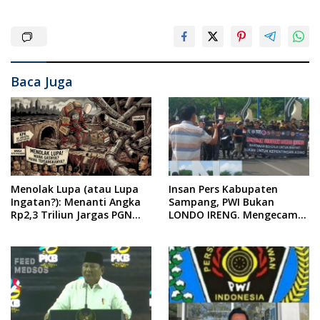
Baca Juga
Menolak Lupa (atau Lupa
Insan Pers Kabupaten
Ingatan?): Menanti Angka
Sampang, PWI Bukan
Rp2,3 Triliun Jargas PGN
LONDO IRENG. Mengecam
Surabaya Keluar dari
Keras Tindakan yang
Labirin Penyelidikan
Dilakukan oleh Presiden
Republik Indonesia