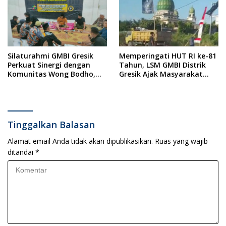
Silaturahmi GMBI Gresik
Memperingati HUT RI ke-81
Perkuat Sinergi dengan
Tahun, LSM GMBI Distrik
Komunitas Wong Bodho,
Gresik Ajak Masyarakat
Dilanjutkan Pengamanan
Kibarkan Bendera Merah
Konser Reggae Vespa
Putih
Menjelang Acara Sunatan
Massal dan Santunan Anak
Yatim
Tinggalkan Balasan
Alamat email Anda tidak akan dipublikasikan.
Ruas yang wajib
ditandai
*