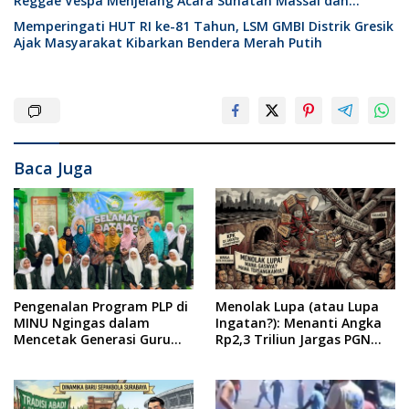
Reggae Vespa Menjelang Acara Sunatan Massal dan
Santunan Anak Yatim
Memperingati HUT RI ke-81 Tahun, LSM GMBI Distrik Gresik
Ajak Masyarakat Kibarkan Bendera Merah Putih
Baca Juga
Pengenalan Program PLP di
Menolak Lupa (atau Lupa
MINU Ngingas dalam
Ingatan?): Menanti Angka
Mencetak Generasi Guru
Rp2,3 Triliun Jargas PGN
yang Profesional
Surabaya Keluar dari
Labirin Penyelidikan