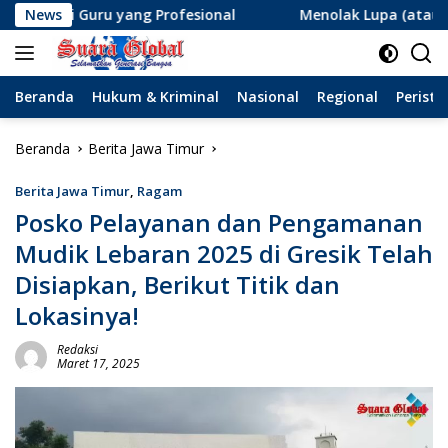
Langsung
u yang Profesional
News
Menolak Lupa (atau Lupa Ingatan?):
ke
konten
Beranda
Hukum & Kriminal
Nasional
Regional
Peristi
Beranda
Berita Jawa Timur
Berita Jawa Timur
,
Ragam
Posko Pelayanan dan Pengamanan
Mudik Lebaran 2025 di Gresik Telah
Disiapkan, Berikut Titik dan
Lokasinya!
Redaksi
Maret 17, 2025