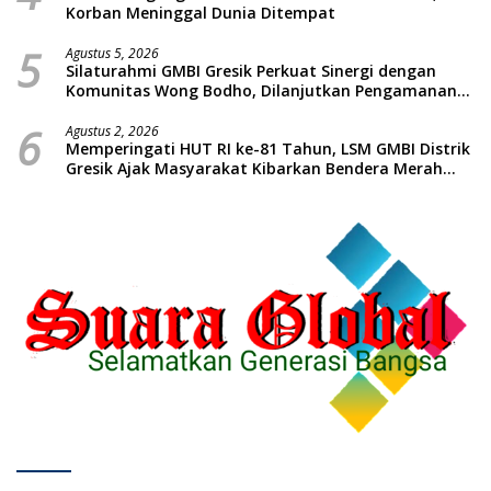
Korban Meninggal Dunia Ditempat
5
Agustus 5, 2026
Silaturahmi GMBI Gresik Perkuat Sinergi dengan
Komunitas Wong Bodho, Dilanjutkan Pengamanan
Konser Reggae Vespa Menjelang Acara Sunatan
6
Massal dan Santunan Anak Yatim
Agustus 2, 2026
Memperingati HUT RI ke-81 Tahun, LSM GMBI Distrik
Gresik Ajak Masyarakat Kibarkan Bendera Merah
Putih