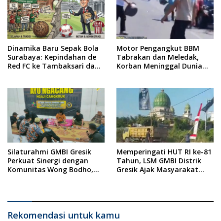
Dinamika Baru Sepak Bola
Motor Pengangkut BBM
Surabaya: Kepindahan de
Tabrakan dan Meledak,
Red FC ke Tambaksari dan
Korban Meninggal Dunia
Respon Publik
Ditempat
Silaturahmi GMBI Gresik
Memperingati HUT RI ke-81
Perkuat Sinergi dengan
Tahun, LSM GMBI Distrik
Komunitas Wong Bodho,
Gresik Ajak Masyarakat
Dilanjutkan Pengamanan
Kibarkan Bendera Merah
Konser Reggae Vespa
Putih
Menjelang Acara Sunatan
Massal dan Santunan Anak
Yatim
Rekomendasi untuk kamu