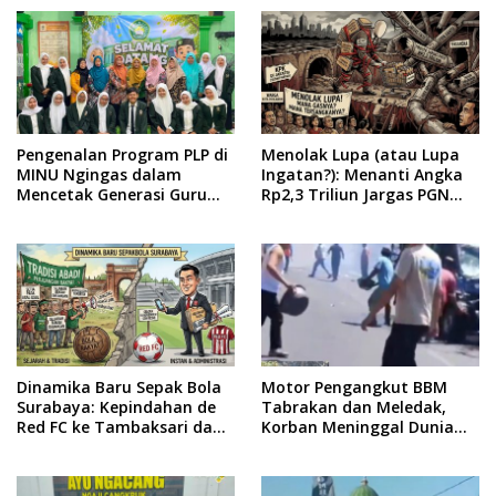
Pengenalan Program PLP di
Menolak Lupa (atau Lupa
MINU Ngingas dalam
Ingatan?): Menanti Angka
Mencetak Generasi Guru
Rp2,3 Triliun Jargas PGN
yang Profesional
Surabaya Keluar dari
Labirin Penyelidikan
Dinamika Baru Sepak Bola
Motor Pengangkut BBM
Surabaya: Kepindahan de
Tabrakan dan Meledak,
Red FC ke Tambaksari dan
Korban Meninggal Dunia
Respon Publik
Ditempat