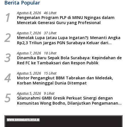
Berita Popular
1
Agustus 8, 2026
46 Lihat
Pengenalan Program PLP di MINU Ngingas dalam
Mencetak Generasi Guru yang Profesional
2
Agustus 7, 2026
37 Lihat
Menolak Lupa (atau Lupa Ingatan?): Menanti Angka
Rp2,3 Triliun Jargas PGN Surabaya Keluar dari
Labirin Penyelidikan
3
Agustus 7, 2026
18 Lihat
Dinamika Baru Sepak Bola Surabaya: Kepindahan de
Red FC ke Tambaksari dan Respon Publik
4
Agustus 5, 2026
15 Lihat
Motor Pengangkut BBM Tabrakan dan Meledak,
Korban Meninggal Dunia Ditempat
5
Agustus 5, 2026
9 Lihat
Silaturahmi GMBI Gresik Perkuat Sinergi dengan
Komunitas Wong Bodho, Dilanjutkan Pengamanan
Konser Reggae Vespa Menjelang Acara Sunatan
Massal dan Santunan Anak Yatim