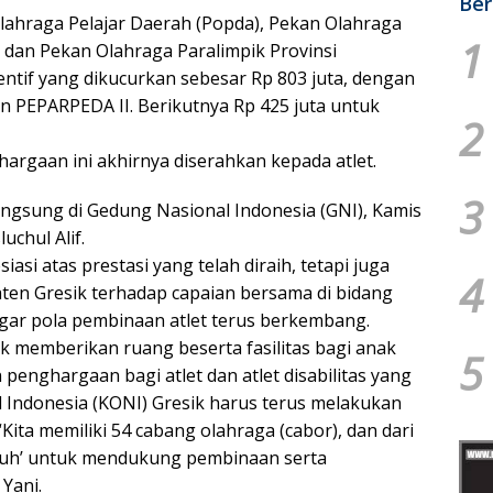
Ber
lahraga Pelajar Daerah (Popda), Pekan Olahraga
1
, dan Pekan Olahraga Paralimpik Provinsi
entif yang dikucurkan sebesar Rp 803 juta, dengan
an PEPARPEDA II. Berikutnya Rp 425 juta untuk
2
rgaan ini akhirnya diserahkan kepada atlet.
3
ngsung di Gedung Nasional Indonesia (GNI), Kamis
uchul Alif.
asi atas prestasi yang telah diraih, tetapi juga
4
en Gresik terhadap capaian bersama di bidang
n agar pola pembinaan atlet terus berkembang.
 memberikan ruang beserta fasilitas bagi anak
5
nghargaan bagi atlet dan atlet disabilitas yang
l Indonesia (KONI) Gresik harus terus melakukan
Kita memiliki 54 cabang olahraga (cabor), dan dari
asuh’ untuk mendukung pembinaan serta
 Yani.