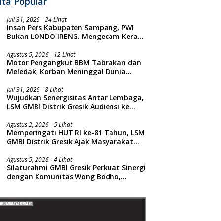
ita Popular
Juli 31, 2026
24 Lihat
Insan Pers Kabupaten Sampang, PWI
Bukan LONDO IRENG. Mengecam Keras
Tindakan yang Dilakukan oleh Presiden
Republik Indonesia
Agustus 5, 2026
12 Lihat
Motor Pengangkut BBM Tabrakan dan
Meledak, Korban Meninggal Dunia
Ditempat
Juli 31, 2026
8 Lihat
Wujudkan Senergisitas Antar Lembaga,
LSM GMBI Distrik Gresik Audiensi ke
Kesbangpol dan Polres Gresik
Dilanjutkan Giat Sosial Santunan Anak
Agustus 2, 2026
5 Lihat
Memperingati HUT RI ke-81 Tahun, LSM
Yatim Piatu
GMBI Distrik Gresik Ajak Masyarakat
Kibarkan Bendera Merah Putih
Agustus 5, 2026
4 Lihat
Silaturahmi GMBI Gresik Perkuat Sinergi
dengan Komunitas Wong Bodho,
Dilanjutkan Pengamanan Konser
Reggae Vespa Menjelang Acara
Sunatan Massal dan Santunan Anak
Yatim