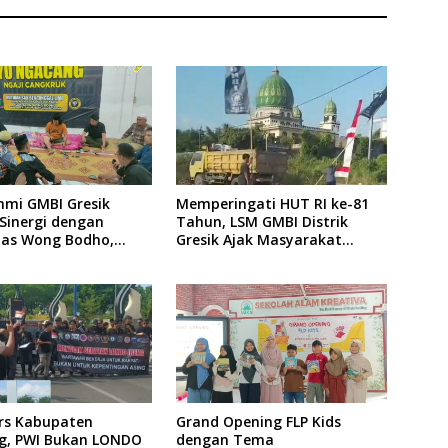
hmi GMBI Gresik
Memperingati HUT RI ke-81
Sinergi dengan
Tahun, LSM GMBI Distrik
as Wong Bodho,
Gresik Ajak Masyarakat
tkan Pengamanan
Kibarkan Bendera Merah
Reggae Vespa
Putih
ng Acara Sunatan
dan Santunan Anak
ers Kabupaten
Grand Opening FLP Kids
, PWI Bukan LONDO
dengan Tema