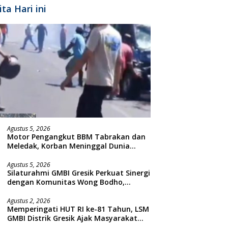
ita Hari ini
Agustus 5, 2026
Motor Pengangkut BBM Tabrakan dan
Meledak, Korban Meninggal Dunia
Ditempat
Agustus 5, 2026
Silaturahmi GMBI Gresik Perkuat Sinergi
dengan Komunitas Wong Bodho,
Dilanjutkan Pengamanan Konser
Reggae Vespa Menjelang Acara
Agustus 2, 2026
Memperingati HUT RI ke-81 Tahun, LSM
Sunatan Massal dan Santunan Anak
GMBI Distrik Gresik Ajak Masyarakat
Yatim
Kibarkan Bendera Merah Putih