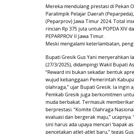
Mereka mendulang prestasi di Pekan O
Paralimpik Pelajar Daerah (Peparpeda)
(Peparprov) Jawa Timur 2024. Total ins
rincian Rp 375 juta untuk POPDA XIV d
PEPARPROV II Jawa Timur.
Meski mengalami keterlambatan, pengha
Bupati Gresik Gus Yani menyerahkan la
(27/3/2025), didampingi Wakil Bupati Asl
“Reward ini bukan sekadar bentuk apresi
wujud kebanggaan Pemerintah Kabupat
olahraga,” ujar Bupati Gresik. Ia ingi
Pemkab Gresik juga berkomitmen untuk
muda berbakat. Termasuk memberikan pe
berprestasi. “Komite Olahraga Nasiona
evaluasi dan bergerak maju,” ucapnya. “
sini harus ada upaya mencari ‘bapak 
pencetakan atlet-atlet baru,” tegas Gus