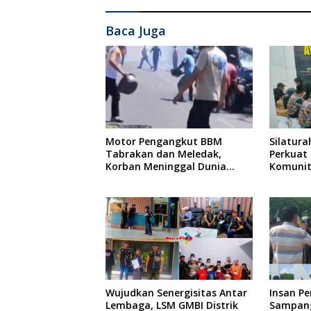
Baca Juga
Motor Pengangkut BBM
Silatura
Tabrakan dan Meledak,
Perkuat 
Korban Meninggal Dunia
Komunit
Ditempat
Dilanju
Konser 
Menjela
Massal 
Yatim
Wujudkan Senergisitas Antar
Insan P
Lembaga, LSM GMBI Distrik
Sampang