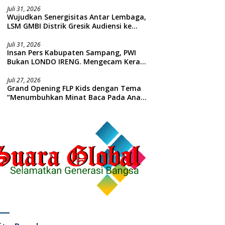
Juli 31, 2026
Wujudkan Senergisitas Antar Lembaga,
LSM GMBI Distrik Gresik Audiensi ke
Kesbangpol dan Polres Gresik
Dilanjutkan Giat Sosial Santunan Anak
Juli 31, 2026
Insan Pers Kabupaten Sampang, PWI
Yatim Piatu
Bukan LONDO IRENG. Mengecam Keras
Tindakan yang Dilakukan oleh Presiden
Republik Indonesia
Juli 27, 2026
Grand Opening FLP Kids dengan Tema
“Menumbuhkan Minat Baca Pada Anak
Usia Dini”