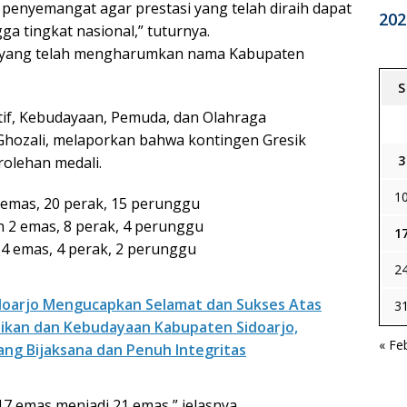
penyemangat agar prestasi yang telah diraih dapat
202
a tingkat nasional,” tuturnya.
ih yang telah mengharumkan nama Kabupaten
S
tif, Kebudayaan, Pemuda, dan Olahraga
 Ghozali, melaporkan bahwa kontingen Gresik
3
olehan medali.
1
 emas, 20 perak, 15 perunggu
n 2 emas, 8 perak, 4 perunggu
1
 4 emas, 4 perak, 2 perunggu
2
idoarjo Mengucapkan Selamat dan Sukses Atas
3
idikan dan Kebudayaan Kabupaten Sidoarjo,
« Fe
ng Bijaksana dan Penuh Integritas
17 emas menjadi 21 emas,” jelasnya.