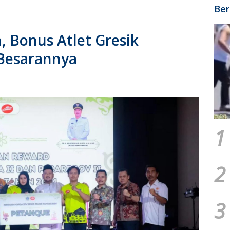
Ber
, Bonus Atlet Gresik
 Besarannya
1
2
3