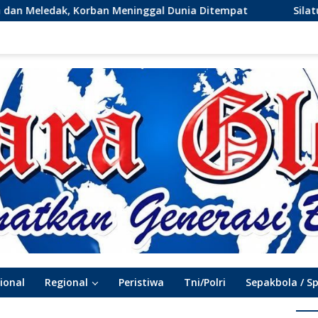
l Dunia Ditempat
Silaturahmi GMBI Gresik Perkuat Si
ional
Regional
Peristiwa
Tni/Polri
Sepakbola / S