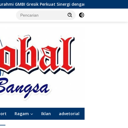
nergi dengan Komunitas Wong Bodho, Dilanjutkan Pengamanan 
port
Ragam
Iklan
advetorial