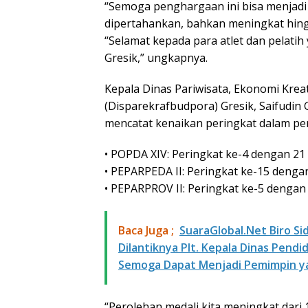
“Semoga penghargaan ini bisa menjadi 
dipertahankan, bahkan meningkat hingg
“Selamat kepada para atlet dan pelat
Gresik,” ungkapnya.
Kepala Dinas Pariwisata, Ekonomi Krea
(Disparekrafbudpora) Gresik, Saifudin
mencatat kenaikan peringkat dalam per
• POPDA XIV: Peringkat ke-4 dengan 21
• PEPARPEDA II: Peringkat ke-15 denga
• PEPARPROV II: Peringkat ke-5 dengan
Baca Juga ;
SuaraGlobal.Net Biro S
Dilantiknya Plt. Kepala Dinas Pend
Semoga Dapat Menjadi Pemimpin ya
“Perolehan medali kita meningkat dari 