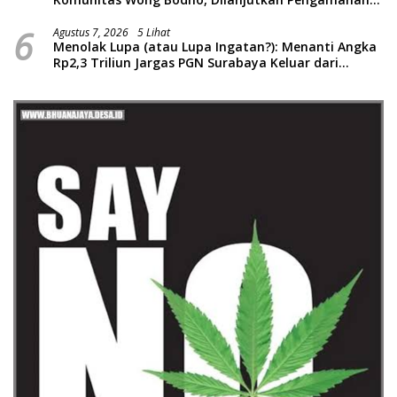
Konser Reggae Vespa Menjelang Acara Sunatan
6
Massal dan Santunan Anak Yatim
Agustus 7, 2026
5 Lihat
Menolak Lupa (atau Lupa Ingatan?): Menanti Angka
Rp2,3 Triliun Jargas PGN Surabaya Keluar dari
Labirin Penyelidikan