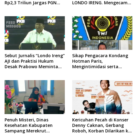
Rp2,3 Triliun Jargas PGN
LONDO IRENG. Mengecam
Surabaya Keluar dari
Keras Tindakan yang
Labirin Penyelidikan
Dilakukan oleh Presiden
Republik Indonesia
Sebut Jurnalis “Londo Ireng”
Sikap Pengacara Kondang
AJI dan Praktisi Hukum
Hotman Paris,
Desak Prabowo Meminta
Mengintimidasi serta
Maaf !!
Menilai Rendah Wartawan
Ketua PWI Kabupaten
Sampang Angkat Bicara
Penuh Misteri, Dinas
Kericuhan Pecah di Konser
Kesehatan Kabupaten
Denny Caknan, Gerbang
Sampang Merekrut
Roboh, Korban Dilarikan ke
Ponkesdes
RSUD Dr. Soewandhi