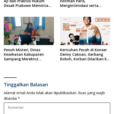
AJI dan Praktisi Hukum
Hotman Paris,
Desak Prabowo Meminta
Mengintimidasi serta
Maaf !!
Menilai Rendah Wartawan
Ketua PWI Kabupaten
Sampang Angkat Bicara
Penuh Misteri, Dinas
Kericuhan Pecah di Konser
Kesehatan Kabupaten
Denny Caknan, Gerbang
Sampang Merekrut
Roboh, Korban Dilarikan ke
Ponkesdes
RSUD Dr. Soewandhi
Tinggalkan Balasan
Alamat email Anda tidak akan dipublikasikan.
Ruas yang wajib
ditandai
*