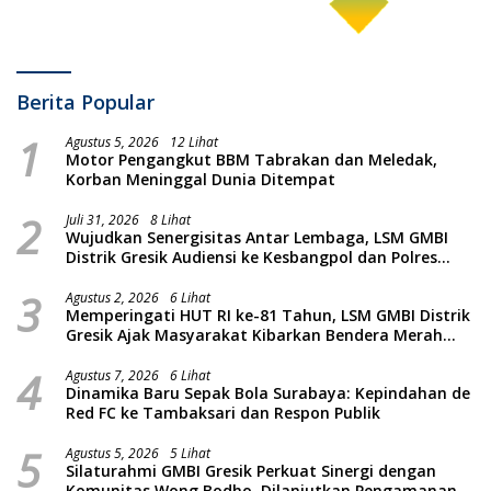
Berita Popular
1
Agustus 5, 2026
12 Lihat
Motor Pengangkut BBM Tabrakan dan Meledak,
Korban Meninggal Dunia Ditempat
2
Juli 31, 2026
8 Lihat
Wujudkan Senergisitas Antar Lembaga, LSM GMBI
Distrik Gresik Audiensi ke Kesbangpol dan Polres
Gresik Dilanjutkan Giat Sosial Santunan Anak Yatim
3
Piatu
Agustus 2, 2026
6 Lihat
Memperingati HUT RI ke-81 Tahun, LSM GMBI Distrik
Gresik Ajak Masyarakat Kibarkan Bendera Merah
Putih
4
Agustus 7, 2026
6 Lihat
Dinamika Baru Sepak Bola Surabaya: Kepindahan de
Red FC ke Tambaksari dan Respon Publik
5
Agustus 5, 2026
5 Lihat
Silaturahmi GMBI Gresik Perkuat Sinergi dengan
Komunitas Wong Bodho, Dilanjutkan Pengamanan