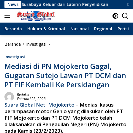
Langsung
baya Keluar dari Labirin Penyelidikan
News
Dinamika Baru Se
ke
konten
Beranda
Hukum & Kriminal
Nasional
Regional
Peristi
Beranda
Investigasi
Investigasi
Mediasi di PN Mojokerto Gagal,
Gugatan Sutejo Lawan PT DCM dan
PT FIF Kembali Ke Persidangan
Redaksi
Februari 23, 2023
Suara Global Net
,
Mojokerto
– Mediasi kasus
perampasan motor Genio yang dilakukan oleh PT
FIF Mojokerto dan PT DCM Mojokerto telah
dilaksanakan di Pengadilan Negeri (PN) Mojokerto
pada Kamis (23/2/2023).