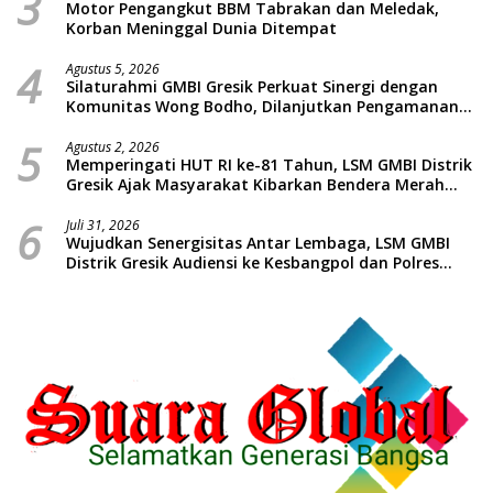
3
Motor Pengangkut BBM Tabrakan dan Meledak,
Korban Meninggal Dunia Ditempat
4
Agustus 5, 2026
Silaturahmi GMBI Gresik Perkuat Sinergi dengan
Komunitas Wong Bodho, Dilanjutkan Pengamanan
Konser Reggae Vespa Menjelang Acara Sunatan
5
Massal dan Santunan Anak Yatim
Agustus 2, 2026
Memperingati HUT RI ke-81 Tahun, LSM GMBI Distrik
Gresik Ajak Masyarakat Kibarkan Bendera Merah
Putih
6
Juli 31, 2026
Wujudkan Senergisitas Antar Lembaga, LSM GMBI
Distrik Gresik Audiensi ke Kesbangpol dan Polres
Gresik Dilanjutkan Giat Sosial Santunan Anak Yatim
Piatu