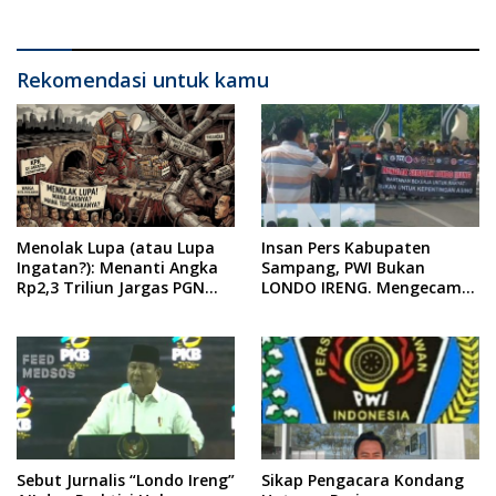
Rekomendasi untuk kamu
Menolak Lupa (atau Lupa
Insan Pers Kabupaten
Ingatan?): Menanti Angka
Sampang, PWI Bukan
Rp2,3 Triliun Jargas PGN
LONDO IRENG. Mengecam
Surabaya Keluar dari
Keras Tindakan yang
Labirin Penyelidikan
Dilakukan oleh Presiden
Republik Indonesia
Sebut Jurnalis “Londo Ireng”
Sikap Pengacara Kondang