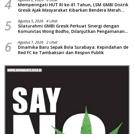
4
Memperingati HUT RI ke-81 Tahun, LSM GMBI Distrik
Gresik Ajak Masyarakat Kibarkan Bendera Merah
Putih
5
Agustus 5, 2026
4 Lihat
Silaturahmi GMBI Gresik Perkuat Sinergi dengan
Komunitas Wong Bodho, Dilanjutkan Pengamanan
Konser Reggae Vespa Menjelang Acara Sunatan
6
Massal dan Santunan Anak Yatim
Agustus 7, 2026
2 Lihat
Dinamika Baru Sepak Bola Surabaya: Kepindahan de
Red FC ke Tambaksari dan Respon Publik