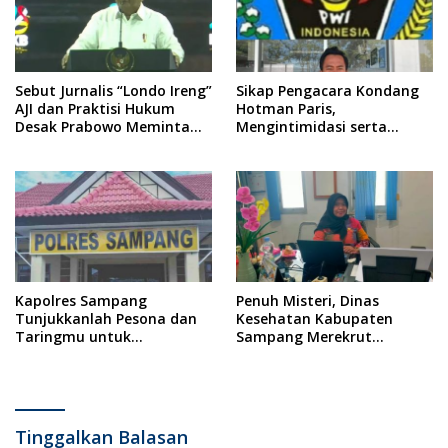
Sebut Jurnalis “Londo Ireng”
Sikap Pengacara Kondang
AJI dan Praktisi Hukum
Hotman Paris,
Desak Prabowo Meminta
Mengintimidasi serta
Maaf !!
Menilai Rendah Wartawan
Ketua PWI Kabupaten
Sampang Angkat Bicara
Kapolres Sampang
Penuh Misteri, Dinas
Tunjukkanlah Pesona dan
Kesehatan Kabupaten
Taringmu untuk
Sampang Merekrut
Mengungkap Kasus
Ponkesdes
Rudapaksa Anak di Bawah
Umur
Tinggalkan Balasan