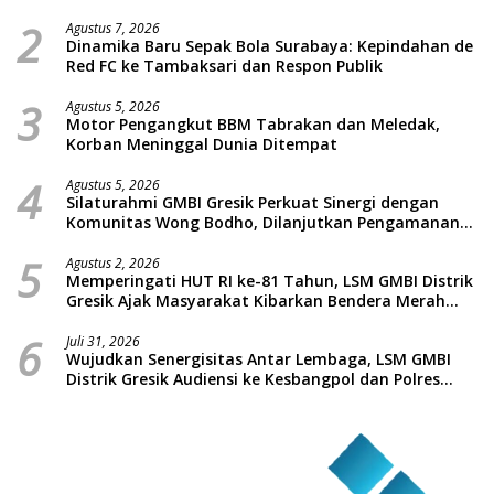
Labirin Penyelidikan
2
Agustus 7, 2026
Dinamika Baru Sepak Bola Surabaya: Kepindahan de
Red FC ke Tambaksari dan Respon Publik
3
Agustus 5, 2026
Motor Pengangkut BBM Tabrakan dan Meledak,
Korban Meninggal Dunia Ditempat
4
Agustus 5, 2026
Silaturahmi GMBI Gresik Perkuat Sinergi dengan
Komunitas Wong Bodho, Dilanjutkan Pengamanan
Konser Reggae Vespa Menjelang Acara Sunatan
5
Massal dan Santunan Anak Yatim
Agustus 2, 2026
Memperingati HUT RI ke-81 Tahun, LSM GMBI Distrik
Gresik Ajak Masyarakat Kibarkan Bendera Merah
Putih
6
Juli 31, 2026
Wujudkan Senergisitas Antar Lembaga, LSM GMBI
Distrik Gresik Audiensi ke Kesbangpol dan Polres
Gresik Dilanjutkan Giat Sosial Santunan Anak Yatim
Piatu