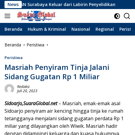
Langsung
urabaya Keluar dari Labirin Penyelidikan
News
Dinamika Bar
ke
konten
Beranda
Hukum & Kriminal
Nasional
Regional
Peristi
Beranda
Peristiwa
Peristiwa
Masriah Penyiram Tinja Jalani
Sidang Gugatan Rp 1 Miliar
Redaksi
Juli 20, 2023
Sidoarjo,SuaraGlobal.net
– Masriah, emak-emak asal
Sidoarjo penyiram air kencing hingga tinja ke rumah
tetangganya menjalani sidang gugatan perdata Rp 1
miliar yang dilayangkan oleh Wiwik. Masriah hadir
dengan didampingi keluarga dan kuasa hukumnya.