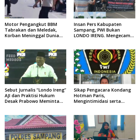
Motor Pengangkut BBM
Insan Pers Kabupaten
Tabrakan dan Meledak,
Sampang, PWI Bukan
Korban Meninggal Dunia
LONDO IRENG. Mengecam
Ditempat
Keras Tindakan yang
Dilakukan oleh Presiden
Republik Indonesia
Sebut Jurnalis “Londo Ireng”
Sikap Pengacara Kondang
AJI dan Praktisi Hukum
Hotman Paris,
Desak Prabowo Meminta
Mengintimidasi serta
Maaf !!
Menilai Rendah Wartawan
Ketua PWI Kabupaten
Sampang Angkat Bicara