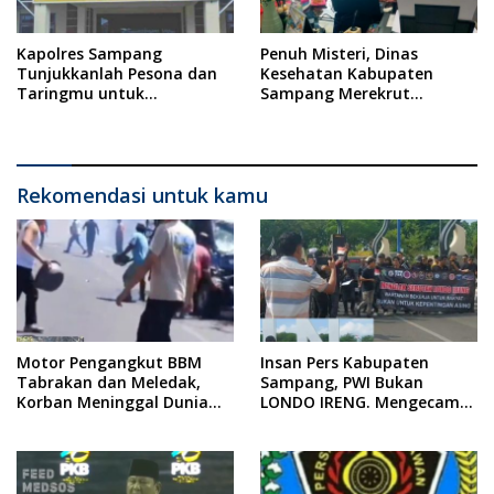
Kapolres Sampang
Penuh Misteri, Dinas
Tunjukkanlah Pesona dan
Kesehatan Kabupaten
Taringmu untuk
Sampang Merekrut
Mengungkap Kasus
Ponkesdes
Rudapaksa Anak di Bawah
Umur
Rekomendasi untuk kamu
Motor Pengangkut BBM
Insan Pers Kabupaten
Tabrakan dan Meledak,
Sampang, PWI Bukan
Korban Meninggal Dunia
LONDO IRENG. Mengecam
Ditempat
Keras Tindakan yang
Dilakukan oleh Presiden
Republik Indonesia