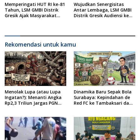
Memperingati HUT RI ke-81
Wujudkan Senergisitas
Tahun, LSM GMBI Distrik
Antar Lembaga, LSM GMBI
Gresik Ajak Masyarakat
Distrik Gresik Audiensi ke
Kibarkan Bendera Merah
Kesbangpol dan Polres
Putih
Gresik Dilanjutkan Giat
Sosial Santunan Anak
Yatim Piatu
Rekomendasi untuk kamu
Menolak Lupa (atau Lupa
Dinamika Baru Sepak Bola
Ingatan?): Menanti Angka
Surabaya: Kepindahan de
Rp2,3 Triliun Jargas PGN
Red FC ke Tambaksari dan
Surabaya Keluar dari
Respon Publik
Labirin Penyelidikan