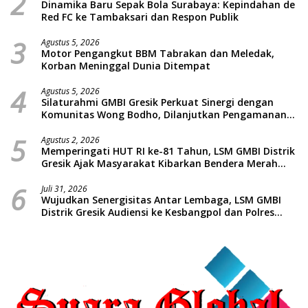
2
Dinamika Baru Sepak Bola Surabaya: Kepindahan de
Red FC ke Tambaksari dan Respon Publik
3
Agustus 5, 2026
Motor Pengangkut BBM Tabrakan dan Meledak,
Korban Meninggal Dunia Ditempat
4
Agustus 5, 2026
Silaturahmi GMBI Gresik Perkuat Sinergi dengan
Komunitas Wong Bodho, Dilanjutkan Pengamanan
Konser Reggae Vespa Menjelang Acara Sunatan
5
Massal dan Santunan Anak Yatim
Agustus 2, 2026
Memperingati HUT RI ke-81 Tahun, LSM GMBI Distrik
Gresik Ajak Masyarakat Kibarkan Bendera Merah
Putih
6
Juli 31, 2026
Wujudkan Senergisitas Antar Lembaga, LSM GMBI
Distrik Gresik Audiensi ke Kesbangpol dan Polres
Gresik Dilanjutkan Giat Sosial Santunan Anak Yatim
Piatu