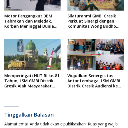
Motor Pengangkut BBM
Silaturahmi GMBI Gresik
Tabrakan dan Meledak,
Perkuat Sinergi dengan
Korban Meninggal Dunia
Komunitas Wong Bodho,
Ditempat
Dilanjutkan Pengamanan
Konser Reggae Vespa
Menjelang Acara Sunatan
Massal dan Santunan Anak
Yatim
Memperingati HUT RI ke-81
Wujudkan Senergisitas
Tahun, LSM GMBI Distrik
Antar Lembaga, LSM GMBI
Gresik Ajak Masyarakat
Distrik Gresik Audiensi ke
Kibarkan Bendera Merah
Kesbangpol dan Polres
Putih
Gresik Dilanjutkan Giat
Sosial Santunan Anak
Yatim Piatu
Tinggalkan Balasan
Alamat email Anda tidak akan dipublikasikan.
Ruas yang wajib