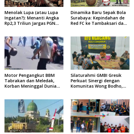
Menolak Lupa (atau Lupa
Dinamika Baru Sepak Bola
Ingatan?): Menanti Angka
Surabaya: Kepindahan de
Rp2,3 Triliun Jargas PGN
Red FC ke Tambaksari dan
Surabaya Keluar dari
Respon Publik
Labirin Penyelidikan
Motor Pengangkut BBM
Silaturahmi GMBI Gresik
Tabrakan dan Meledak,
Perkuat Sinergi dengan
Korban Meninggal Dunia
Komunitas Wong Bodho,
Ditempat
Dilanjutkan Pengamanan
Konser Reggae Vespa
Menjelang Acara Sunatan
Massal dan Santunan Anak
Yatim