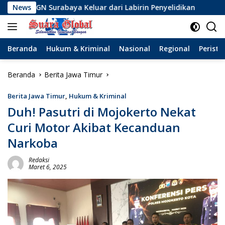
Langsung
Surabaya Keluar dari Labirin Penyelidikan
News
Dinamika Ba
ke
konten
Beranda
Hukum & Kriminal
Nasional
Regional
Peristi
Beranda
Berita Jawa Timur
Berita Jawa Timur
,
Hukum & Kriminal
Duh! Pasutri di Mojokerto Nekat
Curi Motor Akibat Kecanduan
Narkoba
Redaksi
Maret 6, 2025