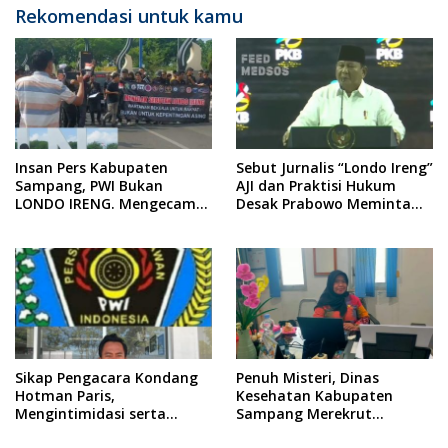
Rekomendasi untuk kamu
Insan Pers Kabupaten
Sebut Jurnalis “Londo Ireng”
Sampang, PWI Bukan
AJI dan Praktisi Hukum
LONDO IRENG. Mengecam
Desak Prabowo Meminta
Keras Tindakan yang
Maaf !!
Dilakukan oleh Presiden
Republik Indonesia
Sikap Pengacara Kondang
Penuh Misteri, Dinas
Hotman Paris,
Kesehatan Kabupaten
Mengintimidasi serta
Sampang Merekrut
Menilai Rendah Wartawan
Ponkesdes