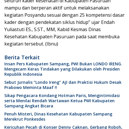
seluruh kader kesehatan di Kabupaten Pasuruan
mampu dan berperan aktif untuk melaksanakan
kegiatan Posyandu sesuai dengan 25 kompetensi dasar
kader dengan pendekatan siklus hidup” ujar Endah
Yuliastuti ES., S.ST., MM, Kabid Kesmas Dinas
Kesehatan Kabupaten Pasuruan pada saat membuka
kegiatan tersebut. (Ibnu)
Berita Terkait
Insan Pers Kabupaten Sampang, PWI Bukan LONDO IRENG.
Mengecam Keras Tindakan yang Dilakukan oleh Presiden
Republik Indonesia
Sebut Jurnalis “Londo Ireng” AJI dan Praktisi Hukum Desak
Prabowo Meminta Maaf !!
Sikap Pengacara Kondang Hotman Paris, Mengintimidasi
serta Menilai Rendah Wartawan Ketua PWI Kabupaten
Sampang Angkat Bicara
Penuh Misteri, Dinas Kesehatan Kabupaten Sampang
Merekrut Ponkesdes
Kericuhan Pecah di Konser Denny Caknan, Gerbang Roboh,