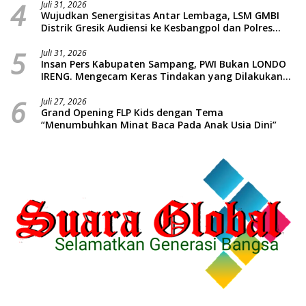
4
Juli 31, 2026
Wujudkan Senergisitas Antar Lembaga, LSM GMBI
Distrik Gresik Audiensi ke Kesbangpol dan Polres
Gresik Dilanjutkan Giat Sosial Santunan Anak Yatim
5
Piatu
Juli 31, 2026
Insan Pers Kabupaten Sampang, PWI Bukan LONDO
IRENG. Mengecam Keras Tindakan yang Dilakukan
oleh Presiden Republik Indonesia
6
Juli 27, 2026
Grand Opening FLP Kids dengan Tema
“Menumbuhkan Minat Baca Pada Anak Usia Dini”