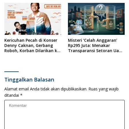
Ketua PWI Kabupaten
Sampang Angkat Bicara
Kericuhan Pecah di Konser
Misteri ‘Celah Anggaran’
Denny Caknan, Gerbang
Rp295 Juta: Menakar
Roboh, Korban Dilarikan ke
Transparansi Setoran Uang
RSUD Dr. Soewandhi
Sampah Warga di DLH
Surabaya
Tinggalkan Balasan
Alamat email Anda tidak akan dipublikasikan.
Ruas yang wajib
ditandai
*