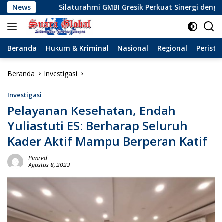
Langsung
Silaturahmi GMBI Gresik Perkuat Sinergi dengan Komunitas
News
ke
konten
Beranda
Hukum & Kriminal
Nasional
Regional
Peristi
Beranda
Investigasi
Investigasi
Pelayanan Kesehatan, Endah
Yuliastuti ES: Berharap Seluruh
Kader Aktif Mampu Berperan Katif
Pimred
Agustus 8, 2023