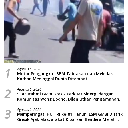
1
Agustus 5, 2026
Motor Pengangkut BBM Tabrakan dan Meledak,
Korban Meninggal Dunia Ditempat
2
Agustus 5, 2026
Silaturahmi GMBI Gresik Perkuat Sinergi dengan
Komunitas Wong Bodho, Dilanjutkan Pengamanan
Konser Reggae Vespa Menjelang Acara Sunatan
3
Massal dan Santunan Anak Yatim
Agustus 2, 2026
Memperingati HUT RI ke-81 Tahun, LSM GMBI Distrik
Gresik Ajak Masyarakat Kibarkan Bendera Merah
Putih