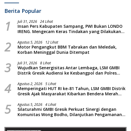
Berita Popular
1
Juli 31, 2026
24 Lihat
Insan Pers Kabupaten Sampang, PWI Bukan LONDO
IRENG. Mengecam Keras Tindakan yang Dilakukan
oleh Presiden Republik Indonesia
2
Agustus 5, 2026
12 Lihat
Motor Pengangkut BBM Tabrakan dan Meledak,
Korban Meninggal Dunia Ditempat
3
Juli 31, 2026
8 Lihat
Wujudkan Senergisitas Antar Lembaga, LSM GMBI
Distrik Gresik Audiensi ke Kesbangpol dan Polres
Gresik Dilanjutkan Giat Sosial Santunan Anak Yatim
4
Piatu
Agustus 2, 2026
5 Lihat
Memperingati HUT RI ke-81 Tahun, LSM GMBI Distrik
Gresik Ajak Masyarakat Kibarkan Bendera Merah
Putih
5
Agustus 5, 2026
4 Lihat
Silaturahmi GMBI Gresik Perkuat Sinergi dengan
Komunitas Wong Bodho, Dilanjutkan Pengamanan
Konser Reggae Vespa Menjelang Acara Sunatan
Massal dan Santunan Anak Yatim