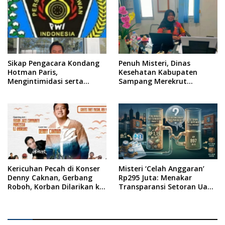
Republik Indonesia
Sikap Pengacara Kondang
Penuh Misteri, Dinas
Hotman Paris,
Kesehatan Kabupaten
Mengintimidasi serta
Sampang Merekrut
Menilai Rendah Wartawan
Ponkesdes
Ketua PWI Kabupaten
Sampang Angkat Bicara
Kericuhan Pecah di Konser
Misteri ‘Celah Anggaran’
Denny Caknan, Gerbang
Rp295 Juta: Menakar
Roboh, Korban Dilarikan ke
Transparansi Setoran Uang
RSUD Dr. Soewandhi
Sampah Warga di DLH
Surabaya