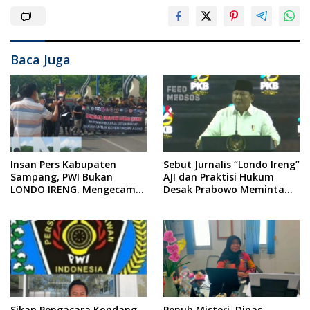
Baca Juga
Insan Pers Kabupaten
Sebut Jurnalis “Londo Ireng”
Sampang, PWI Bukan
AJI dan Praktisi Hukum
LONDO IRENG. Mengecam
Desak Prabowo Meminta
Keras Tindakan yang
Maaf !!
Dilakukan oleh Presiden
Republik Indonesia
Sikap Pengacara Kondang
Penuh Misteri, Dinas