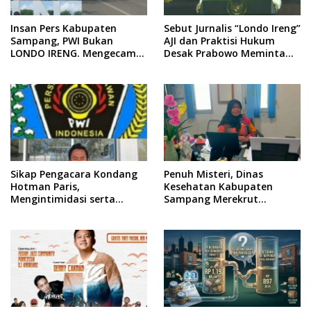
Insan Pers Kabupaten
Sebut Jurnalis “Londo Ireng”
Sampang, PWI Bukan
AJI dan Praktisi Hukum
LONDO IRENG. Mengecam
Desak Prabowo Meminta
Keras Tindakan yang
Maaf !!
Dilakukan oleh Presiden
Republik Indonesia
Sikap Pengacara Kondang
Penuh Misteri, Dinas
Hotman Paris,
Kesehatan Kabupaten
Mengintimidasi serta
Sampang Merekrut
Menilai Rendah Wartawan
Ponkesdes
Ketua PWI Kabupaten
Sampang Angkat Bicara