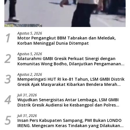
1
Agustus 5, 2026
Motor Pengangkut BBM Tabrakan dan Meledak,
Korban Meninggal Dunia Ditempat
2
Agustus 5, 2026
Silaturahmi GMBI Gresik Perkuat Sinergi dengan
Komunitas Wong Bodho, Dilanjutkan Pengamanan
Konser Reggae Vespa Menjelang Acara Sunatan
3
Massal dan Santunan Anak Yatim
Agustus 2, 2026
Memperingati HUT RI ke-81 Tahun, LSM GMBI Distrik
Gresik Ajak Masyarakat Kibarkan Bendera Merah
Putih
4
Juli 31, 2026
Wujudkan Senergisitas Antar Lembaga, LSM GMBI
Distrik Gresik Audiensi ke Kesbangpol dan Polres
Gresik Dilanjutkan Giat Sosial Santunan Anak Yatim
5
Piatu
Juli 31, 2026
Insan Pers Kabupaten Sampang, PWI Bukan LONDO
IRENG. Mengecam Keras Tindakan yang Dilakukan