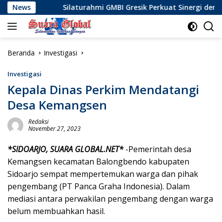
Langsung
Silaturahmi GMBI Gresik Perkuat Sinergi dengan Komunita
News
ke
konten
Beranda
Investigasi
Investigasi
Kepala Dinas Perkim Mendatangi
Desa Kemangsen
Redaksi
November 27, 2023
*SIDOARJO, SUARA GLOBAL.NET*
-Pemerintah desa
Kemangsen kecamatan Balongbendo kabupaten
Sidoarjo sempat mempertemukan warga dan pihak
pengembang (PT Panca Graha Indonesia). Dalam
mediasi antara perwakilan pengembang dengan warga
belum membuahkan hasil.