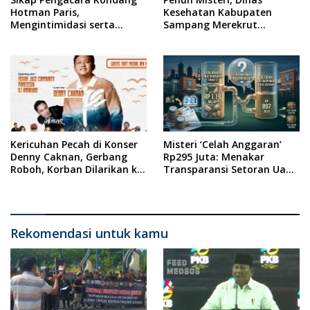
Hotman Paris,
Kesehatan Kabupaten
Mengintimidasi serta
Sampang Merekrut
Menilai Rendah Wartawan
Ponkesdes
Ketua PWI Kabupaten
Sampang Angkat Bicara
Kericuhan Pecah di Konser
Misteri ‘Celah Anggaran’
Denny Caknan, Gerbang
Rp295 Juta: Menakar
Roboh, Korban Dilarikan ke
Transparansi Setoran Uang
RSUD Dr. Soewandhi
Sampah Warga di DLH
Surabaya
Rekomendasi untuk kamu