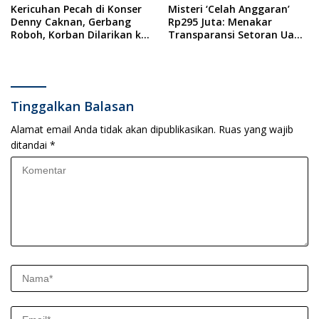
Kericuhan Pecah di Konser
Misteri ‘Celah Anggaran’
Denny Caknan, Gerbang
Rp295 Juta: Menakar
Roboh, Korban Dilarikan ke
Transparansi Setoran Uang
RSUD Dr. Soewandhi
Sampah Warga di DLH
Surabaya
Tinggalkan Balasan
Alamat email Anda tidak akan dipublikasikan.
Ruas yang wajib
ditandai
*