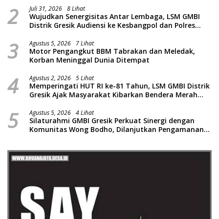
2
Juli 31, 2026
8 Lihat
Wujudkan Senergisitas Antar Lembaga, LSM GMBI
Distrik Gresik Audiensi ke Kesbangpol dan Polres
Gresik Dilanjutkan Giat Sosial Santunan Anak Yatim
3
Piatu
Agustus 5, 2026
7 Lihat
Motor Pengangkut BBM Tabrakan dan Meledak,
Korban Meninggal Dunia Ditempat
4
Agustus 2, 2026
5 Lihat
Memperingati HUT RI ke-81 Tahun, LSM GMBI Distrik
Gresik Ajak Masyarakat Kibarkan Bendera Merah
Putih
5
Agustus 5, 2026
4 Lihat
Silaturahmi GMBI Gresik Perkuat Sinergi dengan
Komunitas Wong Bodho, Dilanjutkan Pengamanan
Konser Reggae Vespa Menjelang Acara Sunatan
Massal dan Santunan Anak Yatim