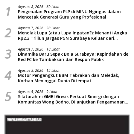
1
Agustus 8, 2026
60 Lihat
Pengenalan Program PLP di MINU Ngingas dalam
Mencetak Generasi Guru yang Profesional
2
Agustus 7, 2026
38 Lihat
Menolak Lupa (atau Lupa Ingatan?): Menanti Angka
Rp2,3 Triliun Jargas PGN Surabaya Keluar dari
Labirin Penyelidikan
3
Agustus 7, 2026
18 Lihat
Dinamika Baru Sepak Bola Surabaya: Kepindahan de
Red FC ke Tambaksari dan Respon Publik
4
Agustus 5, 2026
15 Lihat
Motor Pengangkut BBM Tabrakan dan Meledak,
Korban Meninggal Dunia Ditempat
5
Agustus 5, 2026
9 Lihat
Silaturahmi GMBI Gresik Perkuat Sinergi dengan
Komunitas Wong Bodho, Dilanjutkan Pengamanan
Konser Reggae Vespa Menjelang Acara Sunatan
Massal dan Santunan Anak Yatim