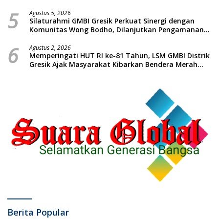
5
Agustus 5, 2026
Silaturahmi GMBI Gresik Perkuat Sinergi dengan
Komunitas Wong Bodho, Dilanjutkan Pengamanan
Konser Reggae Vespa Menjelang Acara Sunatan
6
Massal dan Santunan Anak Yatim
Agustus 2, 2026
Memperingati HUT RI ke-81 Tahun, LSM GMBI Distrik
Gresik Ajak Masyarakat Kibarkan Bendera Merah
Putih
Berita Popular