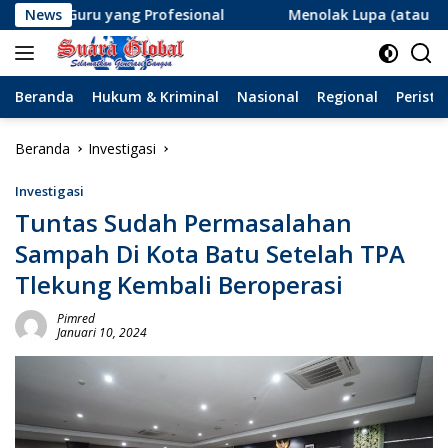
Langsung
ang Profesional
News
Menolak Lupa (atau Lupa Ingatan?): Me
ke
konten
Beranda
Hukum & Kriminal
Nasional
Regional
Peristi
Beranda
Investigasi
Investigasi
Tuntas Sudah Permasalahan
Sampah Di Kota Batu Setelah TPA
Tlekung Kembali Beroperasi
Pimred
Januari 10, 2024