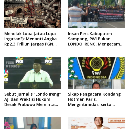
Menolak Lupa (atau Lupa
Insan Pers Kabupaten
Ingatan?): Menanti Angka
Sampang, PWI Bukan
Rp2,3 Triliun Jargas PGN
LONDO IRENG. Mengecam
Surabaya Keluar dari
Keras Tindakan yang
Labirin Penyelidikan
Dilakukan oleh Presiden
Republik Indonesia
Sebut Jurnalis “Londo Ireng”
Sikap Pengacara Kondang
AJI dan Praktisi Hukum
Hotman Paris,
Desak Prabowo Meminta
Mengintimidasi serta
Maaf !!
Menilai Rendah Wartawan
Ketua PWI Kabupaten
Sampang Angkat Bicara