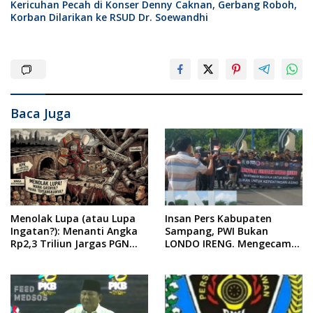
Kericuhan Pecah di Konser Denny Caknan, Gerbang Roboh,
Korban Dilarikan ke RSUD Dr. Soewandhi
Baca Juga
Menolak Lupa (atau Lupa
Insan Pers Kabupaten
Ingatan?): Menanti Angka
Sampang, PWI Bukan
Rp2,3 Triliun Jargas PGN
LONDO IRENG. Mengecam
Surabaya Keluar dari
Keras Tindakan yang
Labirin Penyelidikan
Dilakukan oleh Presiden
Republik Indonesia