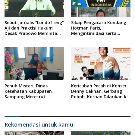
Sebut Jurnalis “Londo Ireng”
Sikap Pengacara Kondang
AJI dan Praktisi Hukum
Hotman Paris,
Desak Prabowo Meminta
Mengintimidasi serta
Maaf !!
Menilai Rendah Wartawan
Ketua PWI Kabupaten
Sampang Angkat Bicara
Penuh Misteri, Dinas
Kericuhan Pecah di Konser
Kesehatan Kabupaten
Denny Caknan, Gerbang
Sampang Merekrut
Roboh, Korban Dilarikan ke
Ponkesdes
RSUD Dr. Soewandhi
Rekomendasi untuk kamu