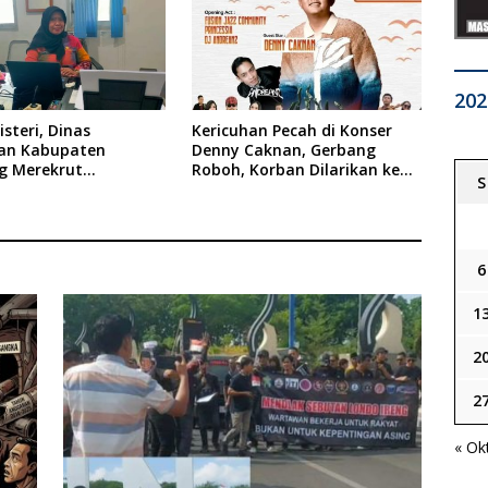
202
steri, Dinas
Kericuhan Pecah di Konser
an Kabupaten
Denny Caknan, Gerbang
 Merekrut
Roboh, Korban Dilarikan ke
S
es
RSUD Dr. Soewandhi
6
1
2
2
« Ok