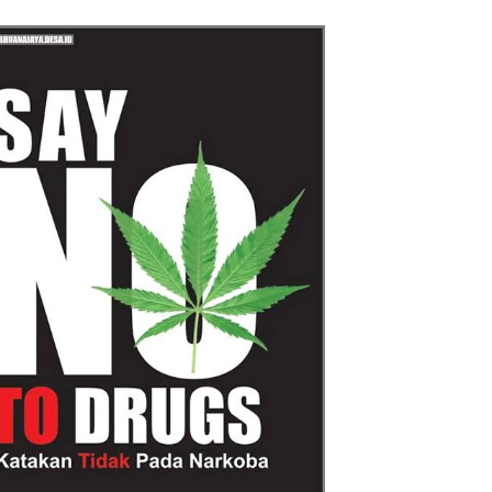
Reggae Vespa Menjelang Acara
Sunatan Massal dan Santunan Anak
Yatim