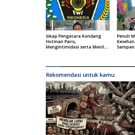
Sikap Pengacara Kondang
Penuh Mi
Hotman Paris,
Kesehat
Mengintimidasi serta Menilai
Sampang
Rendah Wartawan Ketua PWI
Ponkesd
Kabupaten Sampang Angkat
Bicara
Rekomendasi untuk kamu