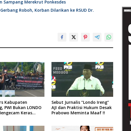
en Sampang Merekrut Ponkesdes
 Gerbang Roboh, Korban Dilarikan ke RSUD Dr.
ers Kabupaten
Sebut Jurnalis “Londo Ireng”
, PWI Bukan LONDO
AJI dan Praktisi Hukum Desak
Mengecam Keras
Prabowo Meminta Maaf !!
n yang Dilakukan
siden Republik
ia