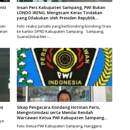
nti
Insan Pers Kabupaten Sampang, PWI Bukan
LONDO IRENG. Mengecam Keras Tindakan
yang Dilakukan oleh Presiden Republik
Indonesia
wan
Foto: reaksi jurnalis yang berbondong-bondong Orasi
aran
ke kantor DPRD Kabupaten Sampang. Sampang,
SuaraGlobal.Net –…
si
Sikap Pengacara Kondang Hotman Paris,
Mengintimidasi serta Menilai Rendah
Wartawan Ketua PWI Kabupaten Sampang
ya
Angkat Bicara
Foto: Ketua PWI Kabupaten Sampang, Hanggara