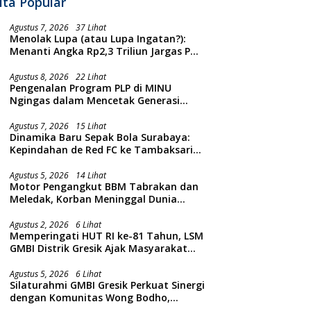
ita Popular
Agustus 7, 2026
37 Lihat
Menolak Lupa (atau Lupa Ingatan?):
Menanti Angka Rp2,3 Triliun Jargas PGN
Surabaya Keluar dari Labirin
Penyelidikan
Agustus 8, 2026
22 Lihat
Pengenalan Program PLP di MINU
Ngingas dalam Mencetak Generasi
Guru yang Profesional
Agustus 7, 2026
15 Lihat
Dinamika Baru Sepak Bola Surabaya:
Kepindahan de Red FC ke Tambaksari
dan Respon Publik
Agustus 5, 2026
14 Lihat
Motor Pengangkut BBM Tabrakan dan
Meledak, Korban Meninggal Dunia
Ditempat
Agustus 2, 2026
6 Lihat
Memperingati HUT RI ke-81 Tahun, LSM
GMBI Distrik Gresik Ajak Masyarakat
Kibarkan Bendera Merah Putih
Agustus 5, 2026
6 Lihat
Silaturahmi GMBI Gresik Perkuat Sinergi
dengan Komunitas Wong Bodho,
Dilanjutkan Pengamanan Konser