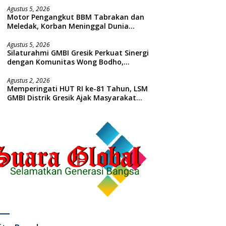
Agustus 5, 2026
Motor Pengangkut BBM Tabrakan dan
Meledak, Korban Meninggal Dunia
Ditempat
Agustus 5, 2026
Silaturahmi GMBI Gresik Perkuat Sinergi
dengan Komunitas Wong Bodho,
Dilanjutkan Pengamanan Konser
Reggae Vespa Menjelang Acara
Agustus 2, 2026
Memperingati HUT RI ke-81 Tahun, LSM
Sunatan Massal dan Santunan Anak
GMBI Distrik Gresik Ajak Masyarakat
Yatim
Kibarkan Bendera Merah Putih