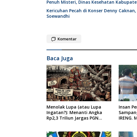
Penuh Misteri, Dinas Kesehatan Kabupat
Kericuhan Pecah di Konser Denny Caknan,
Soewandhi
Komentar
Baca Juga
Menolak Lupa (atau Lupa
Insan P
Ingatan?): Menanti Angka
Sampang
Rp2,3 Triliun Jargas PGN
IRENG. 
Surabaya Keluar dari Labirin
Tindaka
Penyelidikan
oleh Pre
Indones