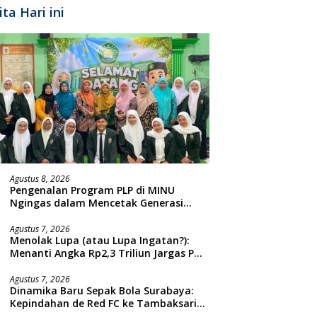
ita Hari ini
Agustus 8, 2026
Pengenalan Program PLP di MINU
Ngingas dalam Mencetak Generasi
Guru yang Profesional
Agustus 7, 2026
Menolak Lupa (atau Lupa Ingatan?):
Menanti Angka Rp2,3 Triliun Jargas PGN
Surabaya Keluar dari Labirin
Penyelidikan
Agustus 7, 2026
Dinamika Baru Sepak Bola Surabaya:
Kepindahan de Red FC ke Tambaksari
dan Respon Publik