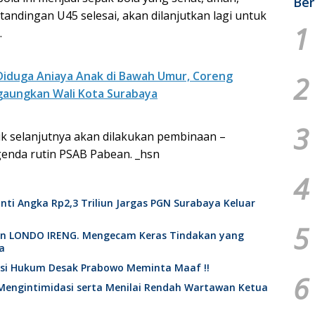
Ber
tandingan U45 selesai, akan dilanjutkan lagi untuk
1
.
iduga Aniaya Anak di Bawah Umur, Coreng
2
gaungkan Wali Kota Surabaya
3
tuk selanjutnya akan dilakukan pembinaan –
genda rutin PSAB Pabean. _hsn
4
nti Angka Rp2,3 Triliun Jargas PGN Surabaya Keluar
5
an LONDO IRENG. Mengecam Keras Tindakan yang
a
ktisi Hukum Desak Prabowo Meminta Maaf !!
6
Mengintimidasi serta Menilai Rendah Wartawan Ketua