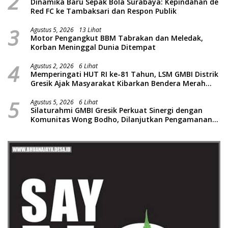
2
Dinamika Baru Sepak Bola Surabaya: Kepindahan de
Red FC ke Tambaksari dan Respon Publik
3
Agustus 5, 2026
13 Lihat
Motor Pengangkut BBM Tabrakan dan Meledak,
Korban Meninggal Dunia Ditempat
4
Agustus 2, 2026
6 Lihat
Memperingati HUT RI ke-81 Tahun, LSM GMBI Distrik
Gresik Ajak Masyarakat Kibarkan Bendera Merah
Putih
5
Agustus 5, 2026
6 Lihat
Silaturahmi GMBI Gresik Perkuat Sinergi dengan
Komunitas Wong Bodho, Dilanjutkan Pengamanan
Konser Reggae Vespa Menjelang Acara Sunatan
Massal dan Santunan Anak Yatim