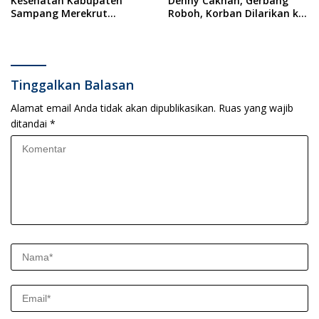
Kesehatan Kabupaten
Denny Caknan, Gerbang
Sampang Merekrut
Roboh, Korban Dilarikan ke
Ponkesdes
RSUD Dr. Soewandhi
Tinggalkan Balasan
Alamat email Anda tidak akan dipublikasikan.
Ruas yang wajib
ditandai
*