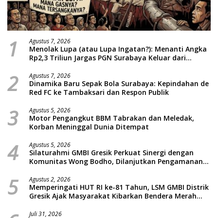
1
Agustus 7, 2026
Menolak Lupa (atau Lupa Ingatan?): Menanti Angka
Rp2,3 Triliun Jargas PGN Surabaya Keluar dari
Labirin Penyelidikan
2
Agustus 7, 2026
Dinamika Baru Sepak Bola Surabaya: Kepindahan de
Red FC ke Tambaksari dan Respon Publik
3
Agustus 5, 2026
Motor Pengangkut BBM Tabrakan dan Meledak,
Korban Meninggal Dunia Ditempat
4
Agustus 5, 2026
Silaturahmi GMBI Gresik Perkuat Sinergi dengan
Komunitas Wong Bodho, Dilanjutkan Pengamanan
Konser Reggae Vespa Menjelang Acara Sunatan
5
Massal dan Santunan Anak Yatim
Agustus 2, 2026
Memperingati HUT RI ke-81 Tahun, LSM GMBI Distrik
Gresik Ajak Masyarakat Kibarkan Bendera Merah
Putih
Juli 31, 2026