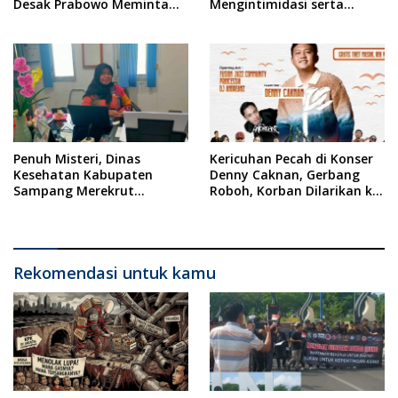
Desak Prabowo Meminta
Mengintimidasi serta
Maaf !!
Menilai Rendah Wartawan
Ketua PWI Kabupaten
Sampang Angkat Bicara
Penuh Misteri, Dinas
Kericuhan Pecah di Konser
Kesehatan Kabupaten
Denny Caknan, Gerbang
Sampang Merekrut
Roboh, Korban Dilarikan ke
Ponkesdes
RSUD Dr. Soewandhi
Rekomendasi untuk kamu