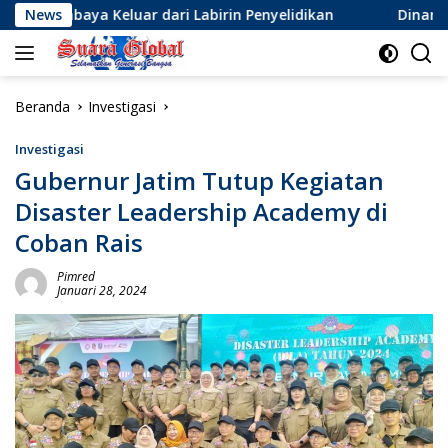
Langsung
eluar dari Labirin Penyelidikan
News
Dinamika Baru Sepak B
ke
konten
Beranda
Investigasi
Investigasi
Gubernur Jatim Tutup Kegiatan
Disaster Leadership Academy di
Coban Rais
Pimred
Januari 28, 2024