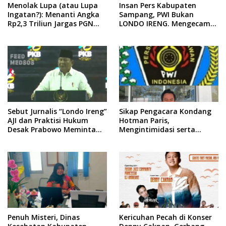
Menolak Lupa (atau Lupa
Insan Pers Kabupaten
Ingatan?): Menanti Angka
Sampang, PWI Bukan
Rp2,3 Triliun Jargas PGN
LONDO IRENG. Mengecam
Surabaya Keluar dari
Keras Tindakan yang
Labirin Penyelidikan
Dilakukan oleh Presiden
Republik Indonesia
Sebut Jurnalis “Londo Ireng”
Sikap Pengacara Kondang
AJI dan Praktisi Hukum
Hotman Paris,
Desak Prabowo Meminta
Mengintimidasi serta
Maaf !!
Menilai Rendah Wartawan
Ketua PWI Kabupaten
Sampang Angkat Bicara
Penuh Misteri, Dinas
Kericuhan Pecah di Konser